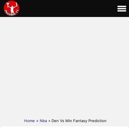
Home
»
Nba
» Den Vs Min Fantasy Prediction