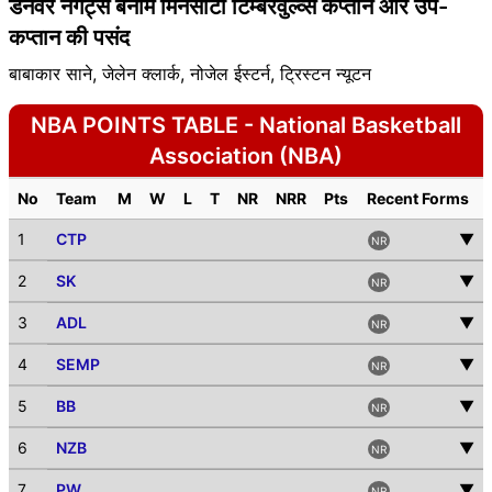
डेनवर नगेट्स बनाम मिनेसोटा टिम्बरवुल्व्स कप्तान और उप-
कप्तान की पसंद
बाबाकार साने, जेलेन क्लार्क, नोजेल ईस्टर्न, ट्रिस्टन न्यूटन
NBA POINTS TABLE - National Basketball
Association (NBA)
No
Team
M
W
L
T
NR
NRR
Pts
Recent Forms
1
CTP
▼
NR
2
SK
▼
NR
3
ADL
▼
NR
4
SEMP
▼
NR
5
BB
▼
NR
6
NZB
▼
NR
7
PW
▼
NR