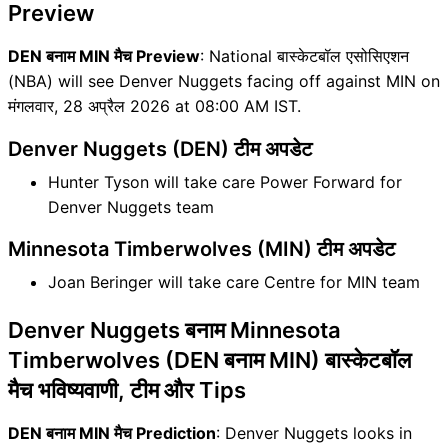
Preview
DEN बनाम MIN मैच Preview
: National बास्केटबॉल एसोसिएशन
(NBA) will see Denver Nuggets facing off against MIN on
मंगलवार, 28 अप्रैल 2026 at 08:00 AM IST.
Denver Nuggets (DEN) टीम अपडेट
Hunter Tyson will take care Power Forward for
Denver Nuggets team
Minnesota Timberwolves (MIN) टीम अपडेट
Joan Beringer will take care Centre for MIN team
Denver Nuggets बनाम Minnesota
Timberwolves (DEN बनाम MIN) बास्केटबॉल
मैच भविष्यवाणी, टीम और Tips
DEN बनाम MIN मैच Prediction
: Denver Nuggets looks in