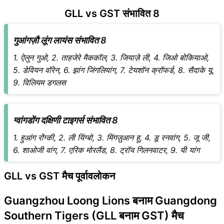
GLL vs GST संभावित 8
गुआंगज़ौ लूंग लायंस संभावित 8
1. ऐलुन गुओ, 2. ताहजेरे मैककॉल, 3. जियाज़े ली, 4. जिओ बोकियाओ,
5. डेवियन वॉरेन, 6. झांग जिंगलियांग, 7. टेयशॉन क्रॉफर्ड, 8. सैदाके यू,
9. विलियम डगलस
ग्वांगडोंग दक्षिणी टाइगर्स संभावित 8
1. हुआंग रोंग्की, 2. ली यिंग्बो, 3. मिंगज़ुआन हू, 4. डू रनवांग, 5. जू जी,
6. शाओजी वांग, 7. एरिक मोरलैंड, 8. ट्रॉय गिलनवाटर, 9. यी यांग
GLL vs GST मैच पूर्वावलोकन
Guangzhou Loong Lions बनाम Guangdong
Southern Tigers (GLL बनाम GST) मैच