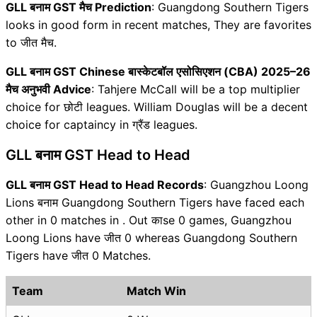
GLL बनाम GST मैच Prediction
: Guangdong Southern Tigers
looks in good form in recent matches, They are favorites
to जीत मैच.
GLL बनाम GST Chinese बास्केटबॉल एसोसिएशन (CBA) 2025–26
मैच अनुभवी Advice
: Tahjere McCall will be a top multiplier
choice for छोटी leagues. William Douglas will be a decent
choice for captaincy in ग्रैंड leagues.
GLL बनाम GST Head to Head
GLL बनाम GST Head to Head Records
: Guangzhou Loong
Lions बनाम Guangdong Southern Tigers have faced each
other in 0 matches in . Out काse 0 games, Guangzhou
Loong Lions have जीत 0 whereas Guangdong Southern
Tigers have जीत 0 Matches.
Team
Match Win