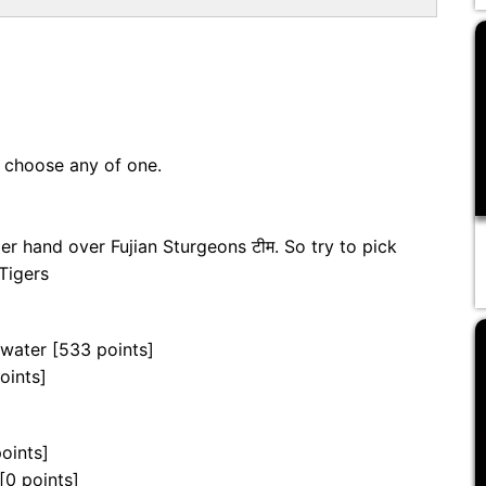
n choose any of one.
r hand over Fujian Sturgeons टीम. So try to pick
Tigers
nwater [533 points]
oints]
oints]
[0 points]