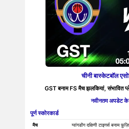
चीनी बास्केटबॉल 
GST बनाम FS मैच झलकियां, संभावित प्लेइ
नवीनतम अपडेट के लि
पूर्ण स्कोरकार्ड
मैच
ग्वांगडोंग दक्षिणी टाइगर्स बनाम फ़ुज़