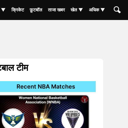
ा ▼
क्रिकेट
फ़ुटबॉल
ताजा खबर
खेल ▼
अधिक ▼
टबाल टीम
Recent NBA Matches