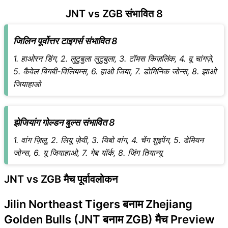
JNT vs ZGB संभावित 8
जिलिन पूर्वोत्तर टाइगर्स संभावित 8
1. हाओरन डिंग, 2. लुटुबुला लुटुबुला, 3. टॉमस किज़लिंक, 4. वू चांगज़े,
5. कैवेल बिगबी-विलियम्स, 6. हाओ जिया, 7. डोमिनिक जोन्स, 8. झाओ
जियाहाओ
झेजियांग गोल्डन बुल्स संभावित 8
1. वांग ज़िलू, 2. लियू ज़ेयी, 3. यिबो वांग, 4. चेंग शुइपेंग, 5. डेमियन
जोन्स, 6. यू जियाहाओ, 7. गेब यॉर्क, 8. जिंग तियान्यू
JNT vs ZGB मैच पूर्वावलोकन
Jilin Northeast Tigers बनाम Zhejiang
Golden Bulls (JNT बनाम ZGB) मैच Preview