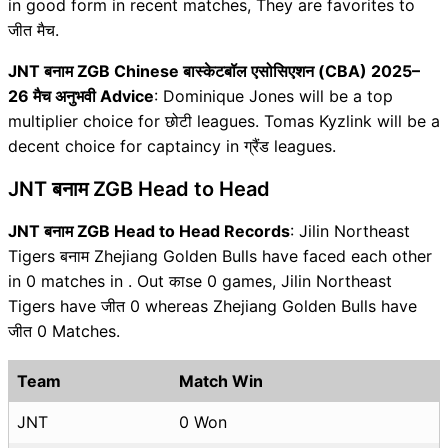
in good form in recent matches, They are favorites to
जीत मैच.
JNT बनाम ZGB Chinese बास्केटबॉल एसोसिएशन (CBA) 2025–
26 मैच अनुभवी Advice
: Dominique Jones will be a top
multiplier choice for छोटी leagues. Tomas Kyzlink will be a
decent choice for captaincy in ग्रैंड leagues.
JNT बनाम ZGB Head to Head
JNT बनाम ZGB Head to Head Records
: Jilin Northeast
Tigers बनाम Zhejiang Golden Bulls have faced each other
in 0 matches in . Out काse 0 games, Jilin Northeast
Tigers have जीत 0 whereas Zhejiang Golden Bulls have
जीत 0 Matches.
Team
Match Win
JNT
0 Won