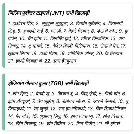
जिलिन पूर्वोत्तर टाइगर्स (JNT) सभी खिलाड़ी
1. हाओरन डिंग, 2. लुटुबुला लुटुबुला, 3. जियांग युक्सिंग, 4. तियानयी
लियू, 5. हुआइबो दाई, 6. एंग ली, 7. वेइज़े जियांग, 8. डेगाओ कोंग, 9. फू
बोवेन, 10. चेंग झोंग, 11. जिनमिंग कुई, 12. टॉमस किज़लिंक, 13. वांग
ज़िक्सू, 14. वू चांगज़े, 15. कैवेल बिगबी-विलियम्स, 16. सेनाओ पेन, 17.
लुआन लिचेंग, 18. हाओ जिया, 19. डोमिनिक जोन्स, 20. कै लिन्हान,
21. झाओ जियाहाओ, 22. झांग हैंगयुआन
झेजियांग गोल्डन बुल्स (ZGB) सभी खिलाड़ी
1. वांग ज़िलू, 2. वेनबो लू, 3. कियान वू, 4. लियू ज़ेयी, 5. यिबो वांग, 6.
झांग होंगशुओ, 7. चेंग शुइपेंग, 8. डेमियन जोन्स, 9. आरजे नेम्बार्ड, 10. यू
जियाहाओ, 11. रेन जुन्झे, 12. सन हाओमियाओ, 13. लिन शियाओटियन,
14. गेब यॉर्क, 15. शुआंगयु लियू, 16. झांग जियाक्सू, 17. झोउ यिशान,
18. जिंग तियान्यू, 19. वांग यिलिन, 20. लिन यिफ़ेंग, 21. ली होंगबो