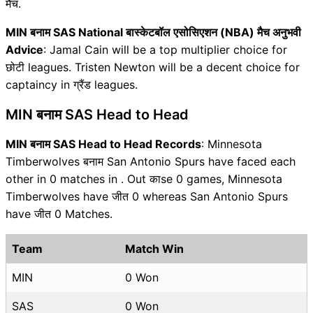
मैच.
MIN बनाम SAS National बास्केटबॉल एसोसिएशन (NBA) मैच अनुभवी
Advice
: Jamal Cain will be a top multiplier choice for
छोटी leagues. Tristen Newton will be a decent choice for
captaincy in ग्रैंड leagues.
MIN बनाम SAS Head to Head
MIN बनाम SAS Head to Head Records
: Minnesota
Timberwolves बनाम San Antonio Spurs have faced each
other in 0 matches in . Out काse 0 games, Minnesota
Timberwolves have जीत 0 whereas San Antonio Spurs
have जीत 0 Matches.
Team
Match Win
MIN
0 Won
SAS
0 Won