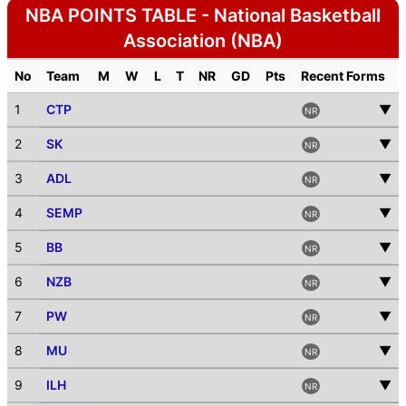
NBA POINTS TABLE - National Basketball
Association (NBA)
No
Team
M
W
L
T
NR
GD
Pts
Recent Forms
1
CTP
▼
NR
2
SK
▼
NR
3
ADL
▼
NR
4
SEMP
▼
NR
5
BB
▼
NR
6
NZB
▼
NR
7
PW
▼
NR
8
MU
▼
NR
9
ILH
▼
NR