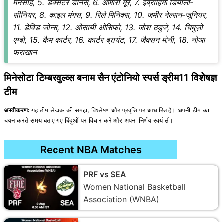
मेनसाह, 5. डेक्सटर डेनिस, 6. ओमारी मूर, 7. इब्राहिमा डियालो-
सीनियर, 8. काइल मंगस, 9. रिले मिनिक्स, 10. जमीर नेल्सन-जूनियर,
11. डेविड जोन्स, 12. ओसायी ओसिफो, 13. जोश उडुजे, 14. चिबुज़ो
एग्बो, 15. कैम कार्टर, 16. कार्टर ब्रायंट, 17. जैक्सन मोनी, 18. नोआ
फराखान
मिनेसोटा टिम्बरवुल्व्स बनाम सैन एंटोनियो स्पर्स ड्रीम11 विशेषज्ञ
टीम
अस्वीकरण:
यह टीम लेखक की समझ, विश्लेषण और प्रवृत्ति पर आधारित है। अपनी टीम का
चयन करते समय बताए गए बिंदुओं पर विचार करें और अपना निर्णय स्वयं लें।
Recent NBA Matches
PRF vs SEA
Women National Basketball
Association (WNBA)