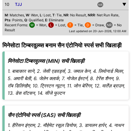
10
TJJ
▼
NR
M
: Matches,
W
: Won,
L
: Lost,
T
: Tie,
NR
: No Result,
NRR
: Net Run Rate,
Pts
: Points,
Q
: Qualified,
E
: Eliminate
Recent Forms:
W
= Won,
L
= Lost,
T
= Tie,
D
= Draw,
NR
= No
Result
Last updated on 20-Jun-2026, 12:00 AM
मिनेसोटा टिम्बरवुल्व्स बनाम सैन एंटोनियो स्पर्स सभी खिलाड़ी
मिनेसोटा टिम्बरवुल्व्स (MIN) सभी खिलाड़ी
1. बाबाकार साने, 2. जेसी एडवर्ड्स, 3. जमाल केन, 4. लियोनार्ड मिलर,
5. अमारी बेली, 6. जेलेन क्लार्क, 7. नोजेल ईस्टर्न, 8. टेरेंस शैनन, 9.
रॉब डिलिंगहैम, 10. ट्रिस्टन न्यूटन, 11. जोन बेरिंगर, 12. मार्तेज़ ब्राउन,
13. डेस वॉटसन, 14. सीजे फुल्टन
सैन एंटोनियो स्पर्स (SAS) सभी खिलाड़ी
1. हैरिसन इंग्राम, 2. मौहेमेट रसूल डियोफ, 3. डायलन हार्पर, 4. नाथन