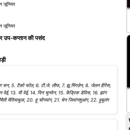
उन जूनियर
उन जूनियर
 और उप-कप्तान की पसंद
ड़ी
यांग सन, 5. टैको फॉल, 6. टी.जे. लीफ, 7. झू मिंगज़ेन, 8. जेलन हैरिस,
न वेई, 13. यी वेई, 14. यिन चुनवेन, 15. केंड्रिक डेविस, 16. झांग
सैमैती मैतियाबुला, 20. हू चोंगयांग, 21. चेन जियांगशुआंग, 22. हुबुलंग