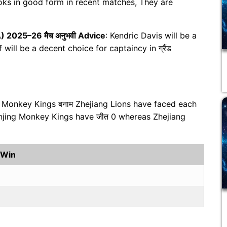
ooks in good form in recent matches, They are
) 2025–26 मैच अनुभवी Advice
: Kendric Davis will be a
 will be a decent choice for captaincy in ग्रैंड
g Monkey Kings बनाम Zhejiang Lions have faced each
anjing Monkey Kings have जीत 0 whereas Zhejiang
 Win