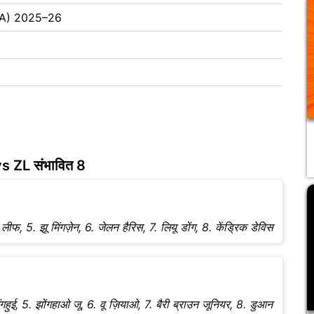
CBA) 2025–26
 ZL संभावित 8
ीफ, 5. झू मिंगज़ेन, 6. जेलन हैरिस, 7. लियू डोंग, 8. केंड्रिक डेविस
ंगहुई, 5. झोंगहाओ जू, 6. वू ज़ियाओ, 7. बैरी ब्राउन जूनियर, 8. डुआन