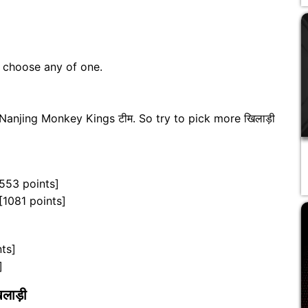
n choose any of one.
Nanjing Monkey Kings टीम. So try to pick more खिलाड़ी
[553 points]
[1081 points]
nts]
]
लाड़ी