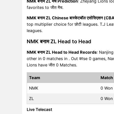
NMK बनाम ZL मैच Prediction
: Zhejiang Lions l
favorites to जीत मैच.
NMK बनाम ZL Chinese बास्केटबॉल एसोसिएशन (CBA
top multiplier choice for छोटी leagues. T.J Leaf
leagues.
NMK बनाम ZL Head to Head
NMK बनाम ZL Head to Head Records
: Nanjin
other in 0 matches in . Out काse 0 games, N
Lions have जीत 0 Matches.
Team
Match
NMK
0 Won
ZL
0 Won
Live Telecast