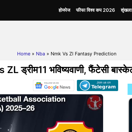
होमपेज
फीफा विश्व कप 2026
शृंखल
Home
»
Nba
» Nmk Vs Zl Fantasy Prediction
L ड्रीम11 भविष्यवाणी, फैंटेसी बास्क