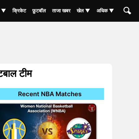
ा ▼
क्रिकेट
फ़ुटबॉल
ताजा खबर
खेल ▼
अधिक ▼
ेटबाल टीम
Recent NBA Matches