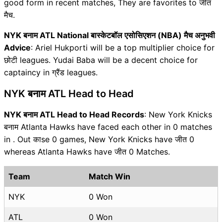
good form in recent matches, They are favorites to जीत
मैच.
NYK बनाम ATL National बास्केटबॉल एसोसिएशन (NBA) मैच अनुभवी
Advice
: Ariel Hukporti will be a top multiplier choice for
छोटी leagues. Yudai Baba will be a decent choice for
captaincy in ग्रैंड leagues.
NYK बनाम ATL Head to Head
NYK बनाम ATL Head to Head Records
: New York Knicks
बनाम Atlanta Hawks have faced each other in 0 matches
in . Out काse 0 games, New York Knicks have जीत 0
whereas Atlanta Hawks have जीत 0 Matches.
Team
Match Win
NYK
0 Won
ATL
0 Won