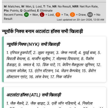
M
: Matches,
W
: Won,
L
: Lost,
T
: Tie,
NR
: No Result,
NRR
: Net Run Rate,
Pts
: Points,
Q
: Qualified,
E
: Eliminate
Recent Forms:
W
= Won,
L
= Lost,
T
= Tie,
D
= Draw,
NR
= No
Result
Last updated on 20-Jun-2026, 12:00 AM
न्यूयॉर्क निक्स बनाम अटलांटा हॉक्स सभी खिलाड़ी
न्यूयॉर्क निक्स (NYK) सभी खिलाड़ी
1. एरियल हुकपोर्टी, 2. लूका स्कुका, 3. जेम्स न्नाजी, 4. युदई बाबा, 5.
बिवाली बेयल्स, 6. मार्जॉन ब्यूचैम्प, 7. मोहम्मद दियावारा, 8. पैकोम
डैडाइट, 9. जमाल बे, 10. डिंक पाटे, 11. केविन मैककुलर जूनियर, 12.
टायलर कोलेक, 13. एंटोन वॉटसन, 14. जेडन कैम्पबेल, 15. डेवोन
ऑक्टावन ग्रांट, 16. लांस वेयर, 17. निक जॉर्डन
अटलांटा हॉक्स (ATL) सभी खिलाड़ी
1. जैक मैकवे, 2. जैक व्हाइट, 3. एली जॉन नडियाये, 4. निकोला