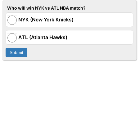
Who will win NYK vs ATL NBA match?
NYK (New York Knicks)
ATL (Atlanta Hawks)
Submit