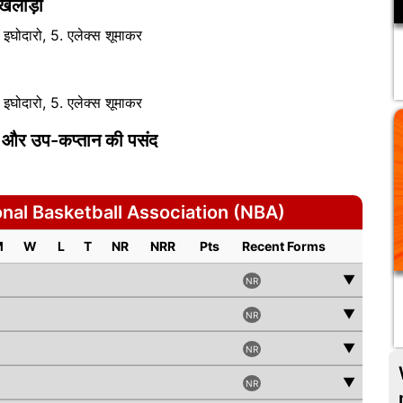
िलाड़ी
इघोदारो, 5. एलेक्स शूमाकर
इघोदारो, 5. एलेक्स शूमाकर
न और उप-कप्तान की पसंद
al Basketball Association (NBA)
M
W
L
T
NR
NRR
Pts
Recent Forms
▼
NR
▼
NR
▼
NR
▼
NR