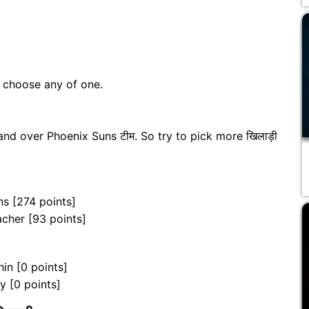
n choose any of one.
d over Phoenix Suns टीम. So try to pick more खिलाड़ी
ns [274 points]
cher [93 points]
in [0 points]
y [0 points]