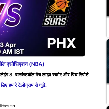
टबॉल एसोसिएशन (NBA)
इंग 8, बास्केटबॉल मैच लाइव स्कोर और पिच रिपोर्ट
ए हमारे टेलीग्राम से जुड़ें.
़ीनिक्स सन