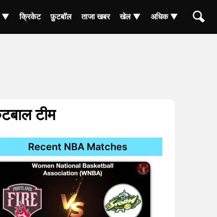
ा ▼
क्रिकेट
फ़ुटबॉल
ताजा खबर
खेल ▼
अधिक ▼
ेटबाल टीम
Recent NBA Matches