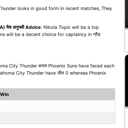
Thunder looks in good form in recent matches, They
A) मैच अनुभवी Advice
: Nikola Topic will be a top
s will be a decent choice for captaincy in ग्रैंड
oma City Thunder बनाम Phoenix Suns have faced each
klahoma City Thunder have जीत 0 whereas Phoenix
 Win