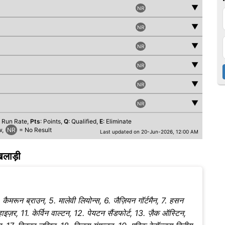
▼
NR
▼
NR
▼
NR
▼
NR
▼
NR
▼
NR
t Run Rate,
Pts
: Points,
Q
: Qualified,
E
: Eliminate
w,
NR
= No Result
Last updated on 20-Jun-2026, 12:00 AM
िलाड़ी
ैमरून ब्राउन, 5. मालेवी लियोन्स, 6. जैज़ियन गॉर्टमैन, 7. हसन
्नहाइज़र, 11. केर्विन वाल्टन, 12. पेयटन सैंडफोर्ट, 13. ज़ैक ऑस्टिन,