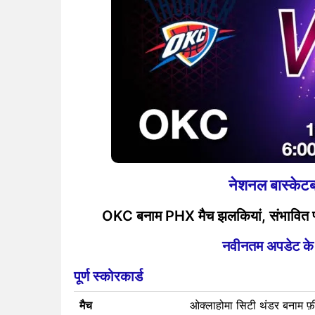
नेशनल बास्के
OKC बनाम PHX मैच झलकियां, संभावित प्ले
नवीनतम अपडेट के लि
पूर्ण स्कोरकार्ड
मैच
ओक्लाहोमा सिटी थंडर बनाम फ