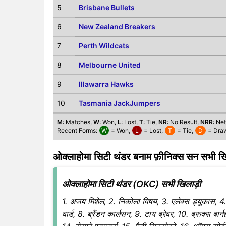
5
Brisbane Bullets
6
New Zealand Breakers
7
Perth Wildcats
8
Melbourne United
9
Illawarra Hawks
10
Tasmania JackJumpers
M
: Matches,
W
: Won,
L
: Lost,
T
: Tie,
NR
: No Result,
NRR
: Ne
Recent Forms:
W
= Won,
L
= Lost,
T
= Tie,
D
= Dra
ओक्लाहोमा सिटी थंडर बनाम फ़ीनिक्स सन सभी ख
ओक्लाहोमा सिटी थंडर (OKC) सभी खिलाड़ी
1. अजय मिशेल, 2. निकोला विषय, 3. एलेक्स ड्यूकास, 4. क
वार्ड, 8. ब्रैंडन कार्लसन, 9. टाय ब्रेवर, 10. ब्रूक्स बार