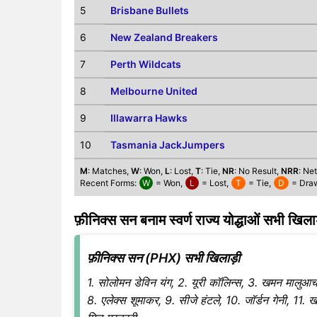
5
Brisbane Bullets
6
New Zealand Breakers
7
Perth Wildcats
8
Melbourne United
9
Illawarra Hawks
10
Tasmania JackJumpers
M
: Matches,
W
: Won,
L
: Lost,
T
: Tie,
NR
: No Result,
NRR
: Ne
Recent Forms:
W
= Won,
L
= Lost,
T
= Tie,
D
= Dra
फ़ीनिक्स सन बनाम स्वर्ण राज्य योद्धाओं सभी खिला
फ़ीनिक्स सन (PHX) सभी खिलाड़ी
1. सोलोमन डेविन यंग, 2. यूरी कॉलिन्स, 3. खमन मालुआच
8. एलेक्स शूमाकर, 9. सीजे हंटले, 10. जॉर्डन गेनी, 11. खल