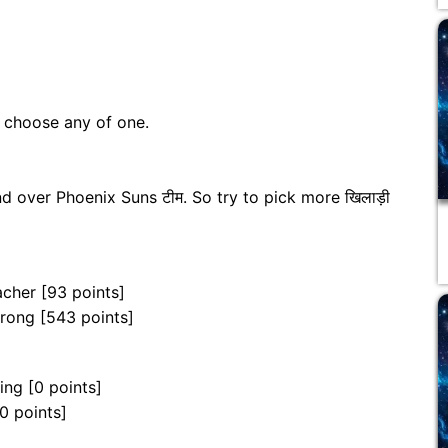
n choose any of one.
d over Phoenix Suns टीम. So try to pick more खिलाड़ी
cher [93 points]
trong [543 points]
ing [0 points]
0 points]