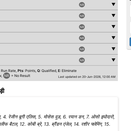
▼
NR
▼
NR
▼
NR
▼
NR
▼
NR
▼
NR
t Run Rate,
Pts
: Points,
Q
: Qualified,
E
: Eliminate
w,
NR
= No Result
Last updated on 20-Jun-2026, 12:00 AM
ड़ी
, 4. रेजीन बूगी एलिस, 5. मोसेस वुड, 6. रयान डन, 7. ओसो इघोदारो,
ीफ बैटल, 12. कोबी ब्रे, 13. ब्रैंडन एंजेल, 14. रशीर फ्लेमिंग, 15.