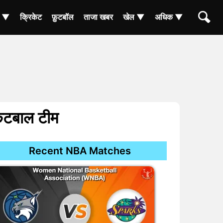
ा ▼
क्रिकेट
फ़ुटबॉल
ताजा खबर
खेल ▼
अधिक ▼
केटबाल टीम
Recent NBA Matches