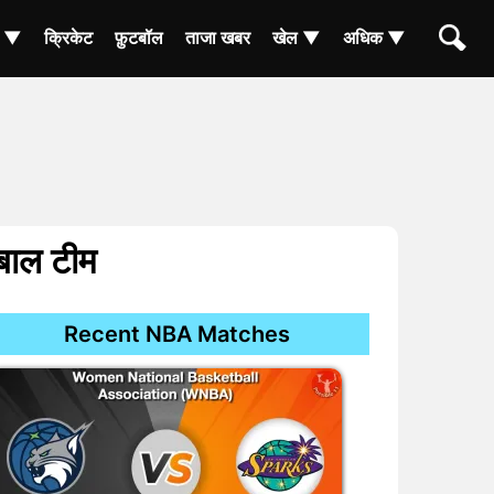
ा ▼
क्रिकेट
फ़ुटबॉल
ताजा खबर
खेल ▼
अधिक ▼
टबाल टीम
Recent NBA Matches