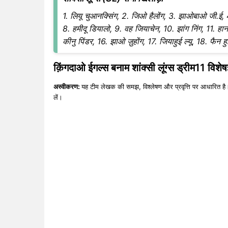
1. लियू चुआनक्सिंग, 2. जिओ हैलोंग, 3. झाओबाओ जी.ई, 4.
8. हमीदू डियालो, 9. वह जियाचेन, 10. झांग निंग, 11. हान प
कीनु पिंडर, 16. झाओ ज़ुहोंग, 17. जियाहुई ल्यू, 18. फैन 
क़िंगदाओ ईगल्स बनाम शांक्सी लूंग्स ड्रीम11 विशेषज
अस्वीकरण:
यह टीम लेखक की समझ, विश्लेषण और प्रवृत्ति पर आधारित है।
लें।