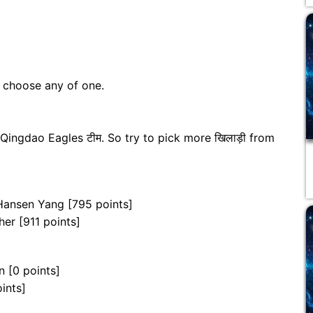
n choose any of one.
ingdao Eagles टीम. So try to pick more खिलाड़ी from
Hansen Yang [795 points]
er [911 points]
 [0 points]
oints]