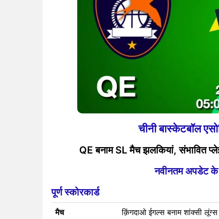
चीनी बास्केटबॉल 
QE बनाम SL मैच झलकियां, संभावित प्लेइ
नवीनतम अपडेट के लि
पूर्ण स्कोरकार्ड
मैच
क़िंगदाओ ईगल्स बनाम शांक्सी लूंग्स