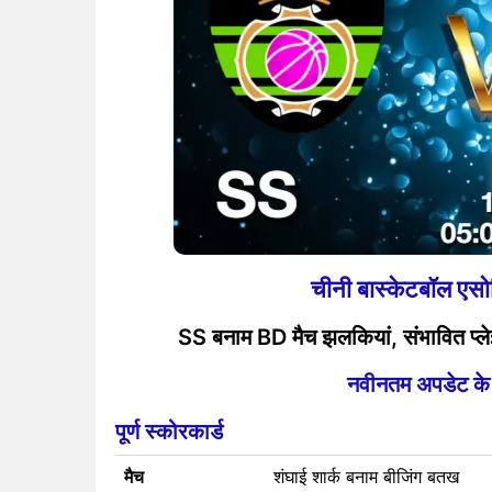
चीनी बास्केटबॉल 
SS बनाम BD मैच झलकियां, संभावित प्लेइ
नवीनतम अपडेट के लि
पूर्ण स्कोरकार्ड
मैच
शंघाई शार्क बनाम बीजिंग बतख