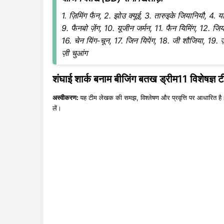
1. ज़िमिंग फैन, 2. झोउ क्यूई, 3. तारुइके जियानियौ, 4. या
9. फैनबो ज़ेंग, 10. यूजीन जर्मन, 11. फैन यिमिंग, 12. 
16. चेन यिंग-चून, 17. जिन यिपेंग, 18. जी शौजिया, 19. ज
ज़ी चुआंग
शंघाई शार्क बनाम बीजिंग बतख ड्रीम11 विशेषज्ञ ट
अस्वीकरण:
यह टीम लेखक की समझ, विश्लेषण और प्रवृत्ति पर आधारित है।
लें।