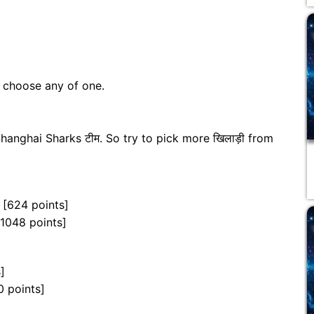
n choose any of one.
hanghai Sharks टीम. So try to pick more खिलाड़ी from
 [624 points]
1048 points]
]
0 points]