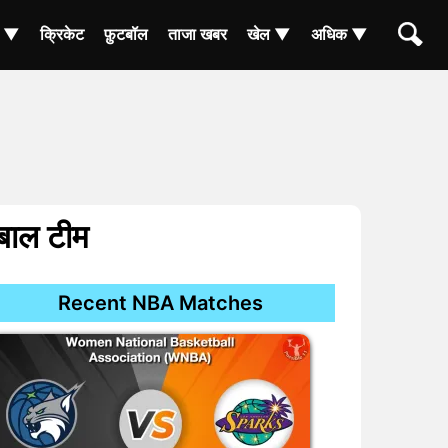
ा ▼
क्रिकेट
फ़ुटबॉल
ताजा खबर
खेल ▼
अधिक ▼
टबाल टीम
Recent NBA Matches