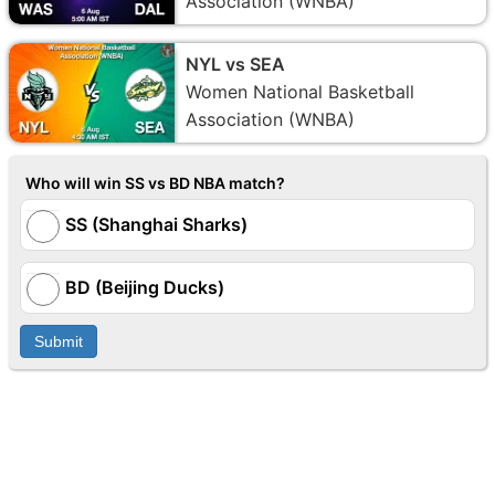
Association (WNBA)
NYL vs SEA
Women National Basketball
Association (WNBA)
Who will win SS vs BD NBA match?
SS (Shanghai Sharks)
BD (Beijing Ducks)
Submit