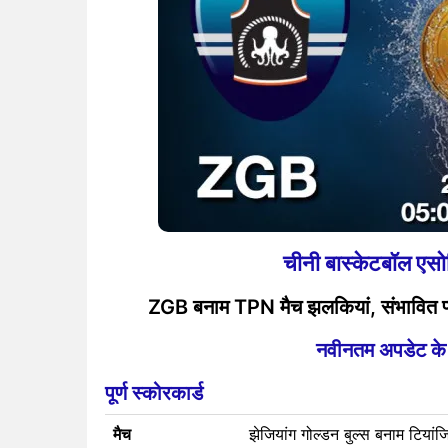
चीनी बास्केटबॉल 
ZGB बनाम TPN मैच झलकियां, संभावित प्ले
नवीनतम अपडेट के लि
पूर्ण स्कोरकार्ड
मैच
झेजियांग गोल्डन बुल्स बनाम टियांज