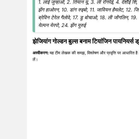
1. लाई जुन्हाओ, 2. तियान यू, 3. ली रोंगपेई, 4. देशौई शि,
झेंग हाओरन, 10. डांग रुइबो, 11. जावियन हैमलेट, 12. जिया
ब्रेविन टेरेल गैलोवे, 17. डु बोचाओ, 18. ली जोंगलिन, 19.
येल्पन येरपो, 24. झेंग युरुई
झेजियांग गोल्डन बुल्स बनाम टियांजिन पायनियर्स ड
अस्वीकरण:
यह टीम लेखक की समझ, विश्लेषण और प्रवृत्ति पर आधारित है।
लें।