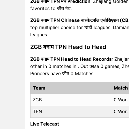
ZGB बनाम TPN मैच Prediction
: Zhejiang Golden
favorites to जीत मैच.
ZGB बनाम TPN Chinese बास्केटबॉल एसोसिएशन (CB
top multiplier choice for छोटी leagues. Damian 
leagues.
ZGB बनाम TPN Head to Head
ZGB बनाम TPN Head to Head Records
: Zheji
other in 0 matches in . Out काse 0 games, Zh
Pioneers have जीत 0 Matches.
Team
Match
ZGB
0 Won
TPN
0 Won
Live Telecast