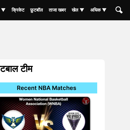
ा ▼
क्रिकेट
फ़ुटबॉल
ताजा खबर
खेल ▼
अधिक ▼
ेटबाल टीम
Recent NBA Matches