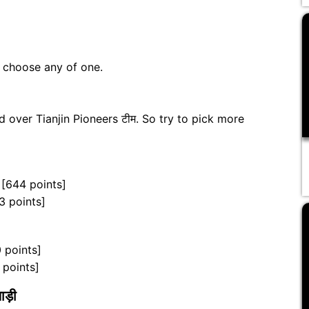
n choose any of one.
 over Tianjin Pioneers टीम. So try to pick more
[644 points]
3 points]
 points]
 points]
ड़ी