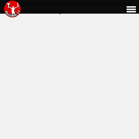
HERE - news - 31st-may-2026-toadys-all-latest-cricket-
news-ipl-2026-final-today - -