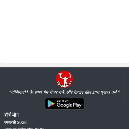
“पॉसिबल11 के साथ गेम चेंजर बनें, और बेहतर खेल ज्ञान प्राप्त करें ”
शीर्ष लीग
एमएलसी 2026