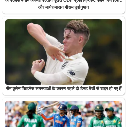
आयरलैंड बनाम अफगानिस्तान दूसरा ODI: ब्रेडी क्रिकेट क्लब पिच रिपोर्ट
और माघेरामासन मौसम पूर्वानुमान
सैम कुरेन फिटनेस समस्याओं के कारण पहले दो टेस्ट मैचों से बाहर हो गए हैं