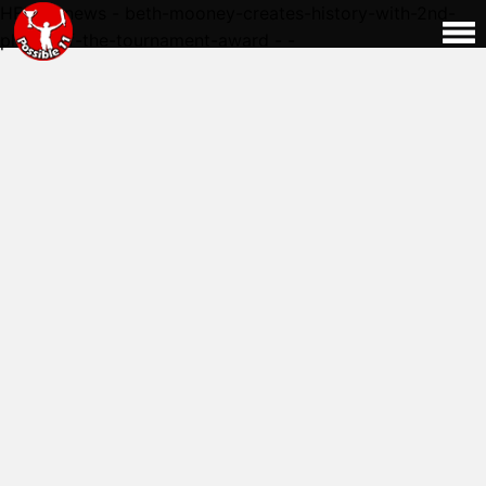
HERE - news - beth-mooney-creates-history-with-2nd-
player-of-the-tournament-award - -