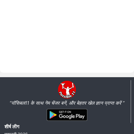
“पॉसिबल11 के साथ गेम चेंजर बनें, और बेहतर खेल ज्ञान प्राप्त करें ”
शीर्ष लीग