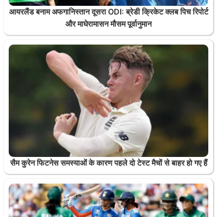
आयरलैंड बनाम अफगानिस्तान दूसरा ODI: ब्रेडी क्रिकेट क्लब पिच रिपोर्ट
और माघेरामासन मौसम पूर्वानुमान
सैम कुरेन फिटनेस समस्याओं के कारण पहले दो टेस्ट मैचों से बाहर हो गए हैं