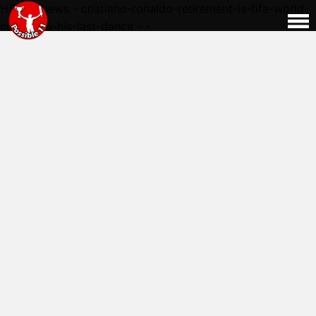
HERE - news - cristiano-ronaldo-retirement-is-fifa-world-
cup-2026-his-last-dance - -