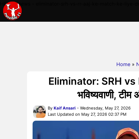
HERE - news - eliminator-srh-vs-rr-aaj-ke-match-ke-liye-d
Home
»
Eliminator: SRH vs R
भविष्यवाणी, टीम औ
By
Kaif Ansari
- Wednesday, May 27, 2026
Last Updated on May 27, 2026 02:37 PM