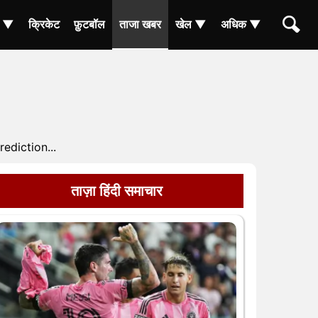
ा ▼
क्रिकेट
फ़ुटबॉल
ताजा खबर
खेल ▼
अधिक ▼
ediction...
ताज़ा हिंदी समाचार