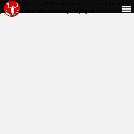
HERE - news - fifa-2026-canada-vs-morocco-match-
prediction-who-will-win-today-playing-11 - -