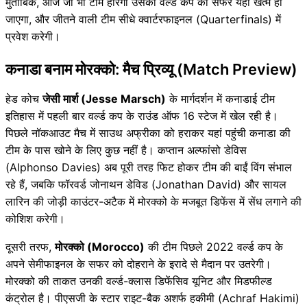
मुताबिक, आज जो भी टीम हारेगी उसका वर्ल्ड कप का सफर यहीं खत्म हो
जाएगा, और जीतने वाली टीम सीधे क्वार्टरफाइनल (Quarterfinals) में
प्रवेश करेगी।
कनाडा बनाम मोरक्को: मैच प्रिव्यू (Match Preview)
हेड कोच
जेसी मार्श (Jesse Marsch)
के मार्गदर्शन में कनाडाई टीम
इतिहास में पहली बार वर्ल्ड कप के राउंड ऑफ 16 स्टेज में खेल रही है।
पिछले नॉकआउट मैच में साउथ अफ्रीका को हराकर यहां पहुंची कनाडा की
टीम के पास खोने के लिए कुछ नहीं है। कप्तान अल्फांसो डेविस
(Alphonso Davies) अब पूरी तरह फिट होकर टीम की बाईं विंग संभाल
रहे हैं, जबकि फॉरवर्ड जोनाथन डेविड (Jonathan David) और सायल
लारिन की जोड़ी काउंटर-अटैक में मोरक्को के मजबूत डिफेंस में सेंध लगाने की
कोशिश करेगी।
दूसरी तरफ,
मोरक्को (Morocco)
की टीम पिछले 2022 वर्ल्ड कप के
अपने सेमीफाइनल के सफर को दोहराने के इरादे से मैदान पर उतरेगी।
मोरक्को की ताकत उनकी वर्ल्ड-क्लास डिफेंसिव यूनिट और मिडफील्ड
कंट्रोल है। पीएसजी के स्टार राइट-बैक अशर्फ हकीमी (Achraf Hakimi)