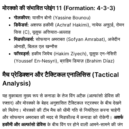
मोरक्को की संभावित प्लेइंग 11 (Formation: 4-3-3)
गोलकीपर:
यासीन बोनो (Yassine Bounou)
डिफेंडर्स:
अशरफ हकीमी (Achraf Hakimi), नायेफ अगुएर्ड, रोमन
सिस (C), यूसुफ अत्तियात-अल्लाह
मिडफील्डर्स:
सोफयान अमराबत (Sofyan Amrabat), अजेदीन
ओनाही, बिलल एल खन्नौस
फॉरवर्ड्स:
हकीम जियेच (Hakim Ziyech), यूसुफ एन-नेसिरी
(Youssef En-Nesyri), ब्राहिम डियाज़ (Brahim Díaz)
मैच प्रेडिक्शन और टैक्टिकल एनालिसिस (Tactical
Analysis)
यह मुकाबला मुख्य रूप से कनाडा के तेज विंग अटैक (अल्फांसो डेविस की
रफ्तार) और मोरक्को के बेहद अनुशासित टैक्टिकल स्ट्रक्चर के बीच देखने
को मिलेगा। मोरक्को की टीम मैच को धीमी गति से नियंत्रित करना चाहेगी
और सोफयान अमराबत की मदद से मिडफील्ड में कनाडा को रोकेगी।
अशर्फ
हकीमी और अल्फांसो डेविस
के बीच विंग पर होने वाली आमने-सामने की जंग