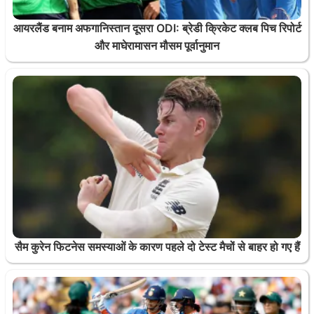
आयरलैंड बनाम अफगानिस्तान दूसरा ODI: ब्रेडी क्रिकेट क्लब पिच रिपोर्ट
और माघेरामासन मौसम पूर्वानुमान
सैम कुरेन फिटनेस समस्याओं के कारण पहले दो टेस्ट मैचों से बाहर हो गए हैं