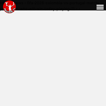
HERE - news - fifa-2026-colombia-vs-portugal-match-
prediction-who-will-win-today-playing-11 - -