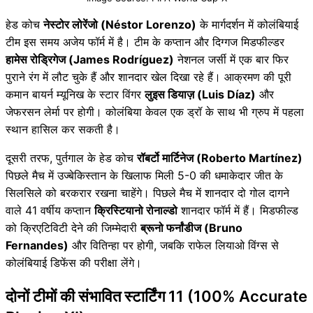
हेड कोच
नेस्टोर लोरेंजो (Néstor Lorenzo)
के मार्गदर्शन में कोलंबियाई
टीम इस समय अजेय फॉर्म में है। टीम के कप्तान और दिग्गज मिडफील्डर
हामेस रोड्रिगेज (James Rodríguez)
नेशनल जर्सी में एक बार फिर
पुराने रंग में लौट चुके हैं और शानदार खेल दिखा रहे हैं। आक्रमण की पूरी
कमान बायर्न म्यूनिख के स्टार विंगर
लुइस डियाज़ (Luis Díaz)
और
जेफरसन लेर्मा पर होगी। कोलंबिया केवल एक ड्रॉ के साथ भी ग्रुप में पहला
स्थान हासिल कर सकती है।
दूसरी तरफ, पुर्तगाल के हेड कोच
रॉबर्टो मार्टिनेज (Roberto Martínez)
पिछले मैच में उज्बेकिस्तान के खिलाफ मिली 5-0 की धमाकेदार जीत के
सिलसिले को बरकरार रखना चाहेंगे। पिछले मैच में शानदार दो गोल दागने
वाले 41 वर्षीय कप्तान
क्रिस्टियानो रोनाल्डो
शानदार फॉर्म में हैं। मिडफील्ड
को क्रिएटिविटी देने की जिम्मेदारी
ब्रूनो फर्नांडीज (Bruno
Fernandes)
और वितिन्हा पर होगी, जबकि राफेल लियाओ विंग्स से
कोलंबियाई डिफेंस की परीक्षा लेंगे।
दोनों टीमों की संभावित स्टार्टिंग 11 (100% Accurate