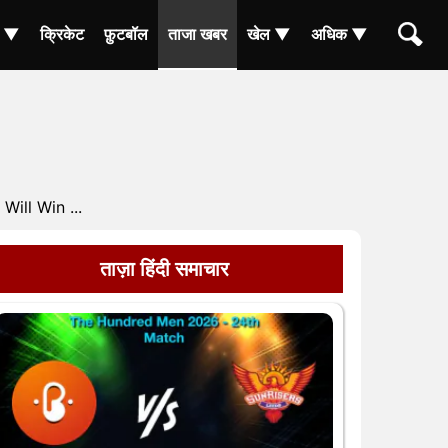
ा ▼
क्रिकेट
फ़ुटबॉल
ताजा खबर
खेल ▼
अधिक ▼
ill Win ...
ताज़ा हिंदी समाचार