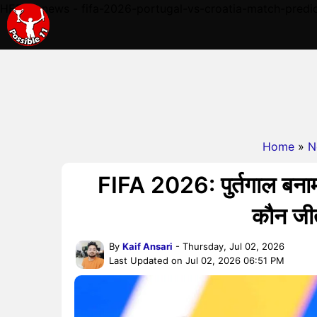
HERE - news - fifa-2026-portugal-vs-croatia-match-predic
Home
»
N
FIFA 2026: पुर्तगाल बना
कौन जीते
By
Kaif Ansari
- Thursday, Jul 02, 2026
Last Updated on Jul 02, 2026 06:51 PM