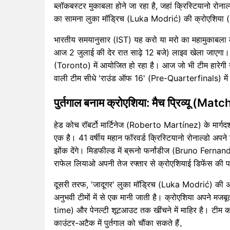
ब्लॉकबस्टर मुकाबला होने जा रहा है, जहां क्रिस्टियानो
का सामना लुका मॉड्रिच (Luka Modrić) की क्रोएशिया (
भारतीय समयानुसार (IST) यह करो या मरो का महामुकाबल
आज 2 जुलाई की देर रात साढ़े 12 बजे) लाइव खेला जाएग
(Toronto) में आयोजित हो रहा है। आज जो भी टीम हारेगी 
वाली टीम सीधे 'राउंड ऑफ 16' (Pre-Quarterfinals) में 
पुर्तगाल बनाम क्रोएशिया: मैच प्रिव्यू (M
हेड कोच रॉबर्टो मार्टिनेज (Roberto Martínez) के मार्गदर्शन म
एक है। 41 वर्षीय महान फॉरवर्ड क्रिस्टियानो रोनाल्डो अपने रि
झोंक देंगे। मिडफील्ड में ब्रूनो फर्नांडीज (Bruno Fernand
राफेल लियाओ अपनी तेज रफ्तार से क्रोएशियाई डिफेंस की परीक
दूसरी तरफ, 'जादूगर' लुका मॉड्रिच (Luka Modrić) की 
अनुभवी टीमों में से एक मानी जाती है। क्रोएशिया अपने म
time) और पेनल्टी शूटआउट तक खींचने में माहिर है। टीम क
काउंटर-अटैक में पुर्तगाल को चौंका सकते हैं。