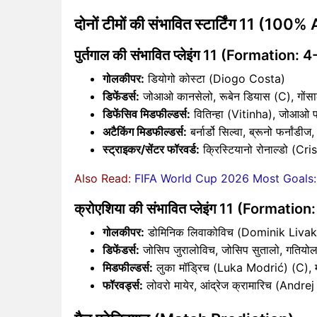
दोनों टीमों की संभावित स्टार्टिंग 11 (1
पुर्तगाल की संभावित प्लेइंग 11 (Formation: 
गोलकीपर:
डियोगो कोस्टा (Diogo Costa)
डिफेंडर्स:
जोआओ कानसेलो, रूबेन डियास (C), गोंसालो
डिफेंसिव मिडफील्डर्स:
वितिन्हा (Vitinha), जोआओ पा
अटैकिंग मिडफील्डर्स:
बर्नार्डो सिल्वा, ब्रूनो फर्नांड
स्ट्राइकर/सेंटर फॉरवर्ड:
क्रिस्टियानो रोनाल्डो (C
Also Read:
FIFA World Cup 2026 Most Goals:
क्रोएशिया की संभावित प्लेइंग 11 (Formatio
गोलकीपर:
डोमिनिक लिवाकोविच (Dominik Livak
डिफेंडर्स:
जोसिप जुरालोविच, जोसिप सुतालो, गतियोल
मिडफील्डर्स:
लुका मॉड्रिच (Luka Modrić) (C), 
फॉरवर्ड्स:
लोवरो मायेर, आंद्रेज क्रामारिच (Andre