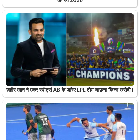
ज़हीर खान ने एंकर स्पोर्ट्स AB के ज़रिए LPL टीम जाफ़ना किंग्स खरीदी।