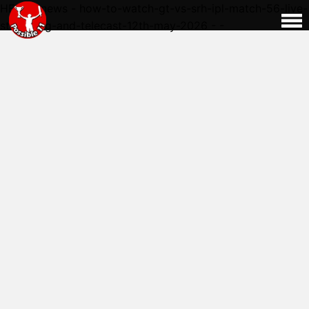
HERE - news - how-to-watch-gt-vs-srh-ipl-match-56-live-
streaming-and-telecast-12th-may-2026 - -