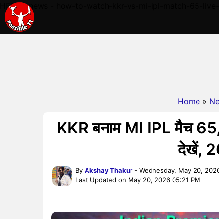
HERE - news - how-to-watch-kkr-vs-mi-ipl-match-65-live
Home
»
N
KKR बनाम MI IPL मैच 65, ला
देखें,
By
Akshay Thakur
- Wednesday, May 20, 202
Last Updated on May 20, 2026 05:21 PM