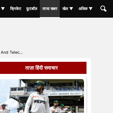
ा ▼
क्रिकेट
फ़ुटबॉल
ताजा खबर
खेल ▼
अधिक ▼
And Telec...
ताज़ा हिंदी समाचार