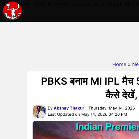
HERE - news - how-to-watch-pbks-vs-mi-ipl-match-58-liv
Home
»
Ne
PBKS बनाम MI IPL मैच 58,
कैसे देख
By
Akshay Thakur
- Thursday, May 14, 2026
Last Updated on May 14, 2026 04:20 PM