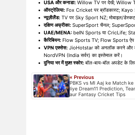
USA और कनाडा:
Willow TV पर देखें; Willow T
ऑस्ट्रेलिया:
Fox Cricket पर ब्रॉडकास्ट; Kayo 
न्यूज़ीलैंड:
TV पर Sky Sport NZ; मोबाइल/डेस्क
दक्षिण अफ्रीका:
SuperSport चैनल; SuperSport ऐ
UAE/MENA:
beIN Sports या CricLife; St
कैरिबियन:
Flow Sports TV; Flow Sports ऐप
VPN एक्सेस:
JioHotstar को अनलॉक करने और कहीं
NordVPN (India सर्वर) का इस्तेमाल करें।
दुनिया भर में मुफ़्त स्कोर:
बॉल-बाय-बॉल अपडेट के ल
« Previous
PBKS vs MI Aaj ke Match ke
liye Dream11 Prediction, Te
aur Fantasy Cricket Tips