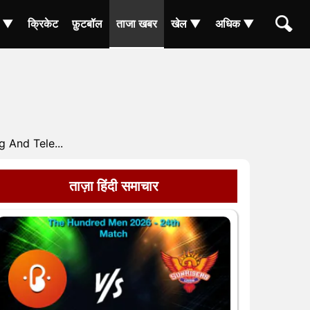
ा ▼
क्रिकेट
फ़ुटबॉल
ताजा खबर
खेल ▼
अधिक ▼
 And Tele...
ताज़ा हिंदी समाचार