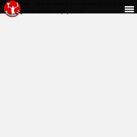
HERE - news - how-to-watch-zim-vs-ban-2nd-odi-live-
streaming-and-telecast-9-july-2026 - -