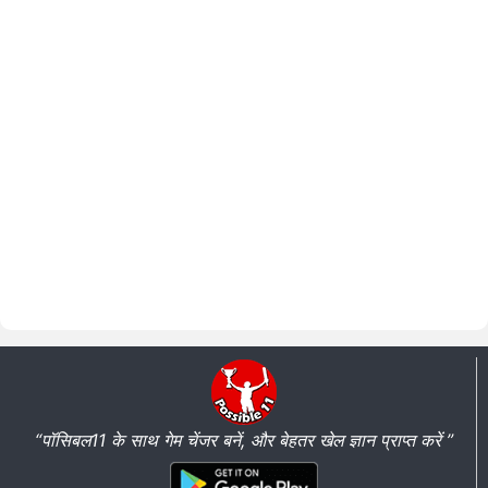
“पॉसिबल11 के साथ गेम चेंजर बनें, और बेहतर खेल ज्ञान प्राप्त करें ”