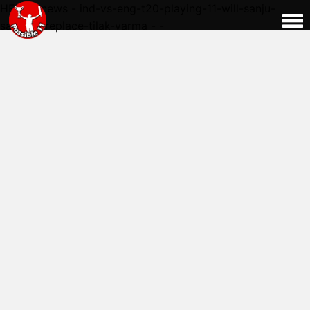
HERE - news - ind-vs-eng-t20-playing-11-will-sanju-
samson-replace-tilak-varma - -