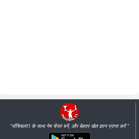
“पॉसिबल11 के साथ गेम चेंजर बनें, और बेहतर खेल ज्ञान प्राप्त करें ”