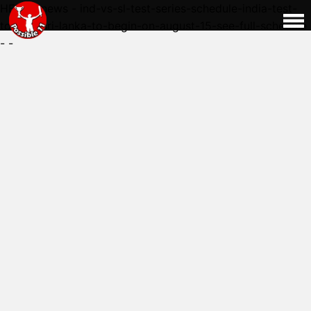
HERE - news - ind-vs-sl-test-series-schedule-india-test-
tour-of-sri-lanka-to-begin-on-august-15-see-full-schedule
- -