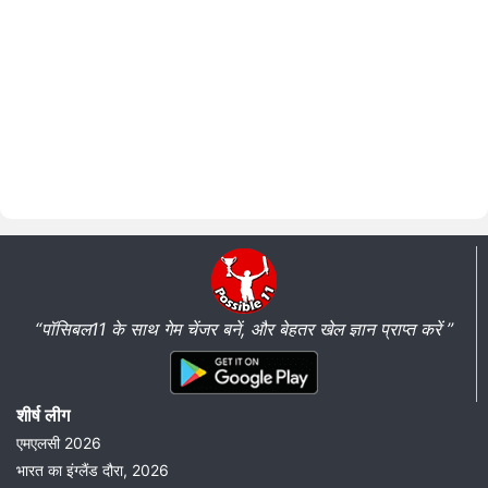
“पॉसिबल11 के साथ गेम चेंजर बनें, और बेहतर खेल ज्ञान प्राप्त करें ”
शीर्ष लीग
एमएलसी 2026
भारत का इंग्लैंड दौरा, 2026