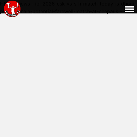
HERE - news - ipl-2026-csk-vs-srh-match-today-is-dhoni-
playing-thala-potential-farewell-match-at-chepauk - -