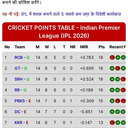
बनाने की कोशिश करेंगे।
यह भी पढ़ें:
IPL में शतक बनाने वाले 5 सबसे कम उम्र के विदेशी बल्लेबाज़
CRICKET POINTS TABLE - Indian Premier
League (IPL 2026)
No
Team
M
W
L
T
NR
NRR
Pts
Recent F
1
RCB -
Q
14
9
5
0
0
+0.783
18
L
W
W
2
GT -
Q
14
9
5
0
0
+0.695
18
W
L
W
3
SRH -
Q
14
9
5
0
0
+0.524
18
W
W
L
4
RR -
Q
14
8
6
0
0
+0.189
16
W
W
L
5
PBKS -
E
14
7
6
0
1
+0.309
15
W
L
L
6
DC -
E
14
7
7
0
0
-0.651
14
W
W
W
7
KKR -
E
14
6
7
0
1
-0.147
13
L
W
W