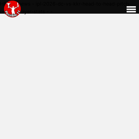
HERE - news - ipl-2026-dc-vs-kkr-head-to-head-pitch-
report-player-stats - -