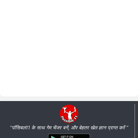
“पॉसिबल11 के साथ गेम चेंजर बनें, और बेहतर खेल ज्ञान प्राप्त करें ”