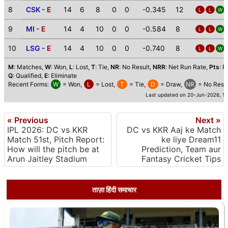
8
CSK -
E
14
6
8
0
0
-0.345
12
L
L
W
9
MI -
E
14
4
10
0
0
-0.584
8
L
L
W
10
LSG -
E
14
4
10
0
0
-0.740
8
L
L
W
M
: Matches,
W
: Won,
L
: Lost,
T
: Tie,
NR
: No Result,
NRR
: Net Run Rate,
Pts
: P
Q
: Qualified,
E
: Eliminate
Recent Forms:
W
= Won,
L
= Lost,
T
= Tie,
D
= Draw,
NR
= No Resul
Last updated on 20-Jun-2026, 1
« Previous
Next »
IPL 2026: DC vs KKR
DC vs KKR Aaj ke Match
Match 51st, Pitch Report:
ke liye Dream11
How will the pitch be at
Prediction, Team aur
Arun Jaitley Stadium
Fantasy Cricket Tips
ताज़ा हिंदी समाचार