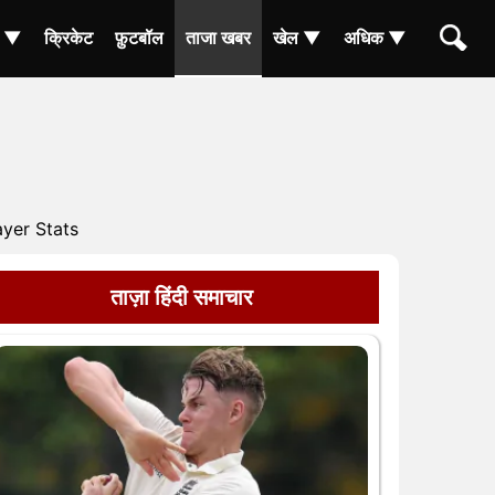
ा ▼
क्रिकेट
फ़ुटबॉल
ताजा खबर
खेल ▼
अधिक ▼
yer Stats
ताज़ा हिंदी समाचार