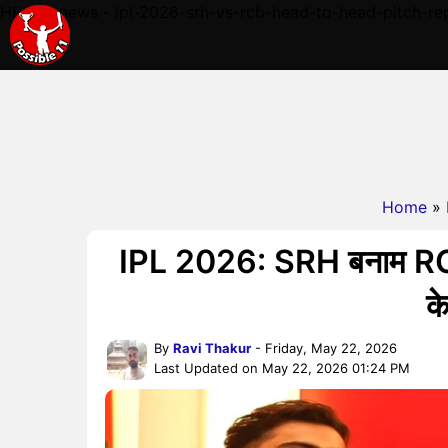
HERE - news - ipl-2026-srh-vs-rcb-head-to-head-pitch-repo
Home
»
IPL 2026: SRH बनाम RCB हे
क
By
Ravi Thakur
- Friday, May 22, 2026
Last Updated on May 22, 2026 01:24 PM