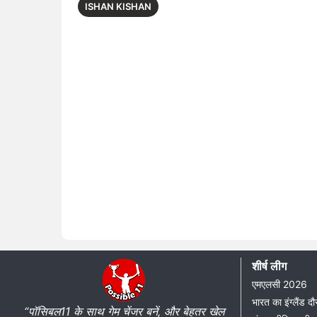
ISHAN KISHAN
शीर्ष लीग
एमएलसी 2026
भारत का इंग्लैंड 
“पॉसिबल11 के साथ गेम चेंजर बनें, और बेहतर खेल