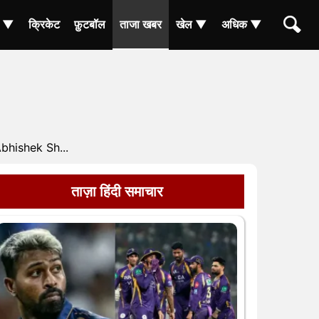
ा ▼
क्रिकेट
फ़ुटबॉल
ताजा खबर
खेल ▼
अधिक ▼
hishek Sh...
ताज़ा हिंदी समाचार