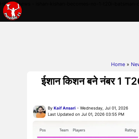
HERE - news - ishan-kishan-becomes-no-1-t20i-batsman-o
Home
»
Ne
ईशान किशन बने नंबर 1 T20I 
By
Kaif Ansari
- Wednesday, Jul 01, 2026
Last Updated on Jul 01, 2026 03:55 PM