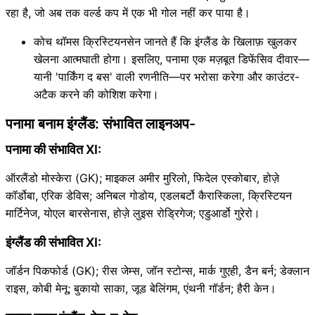
रहा है, जो अब तक वर्ल्ड कप में एक भी गोल नहीं कर पाया है।
कोच थॉमस क्रिस्टियनसेन जानते हैं कि इंग्लैंड के खिलाफ़ खुलकर
खेलना आत्मघाती होगा। इसलिए, पनामा एक मज़बूत डिफेंसिव दीवार—
यानी 'पार्किंग द बस' वाली रणनीति—पर भरोसा करेगा और काउंटर-
अटैक करने की कोशिश करेगा।
पनामा बनाम इंग्लैंड: संभावित लाइनअप-
पनामा की संभावित XI:
ऑरलैंडो मोस्केरा (GK); माइकल अमीर मुरिलो, फिदेल एस्कोबार, होज़े
कॉर्डोबा, एरिक डेविस; अनिबल गोडोय, एडलबर्टो कैरास्किला, क्रिस्टियन
मार्टिनेज, योएल बारसेनास, होज़े लुइस रोड्रिगेज; एडुआर्डो गुरेरो।
इंग्लैंड की संभावित XI:
जॉर्डन पिकफोर्ड (GK); रीस जेम्स, जॉन स्टोन्स, मार्क गुएही, डैन बर्न; डेक्लान
राइस, कोबी मेनू; बुकायो साका, जूड बेलिंगम, एंथनी गॉर्डन; हैरी केन।