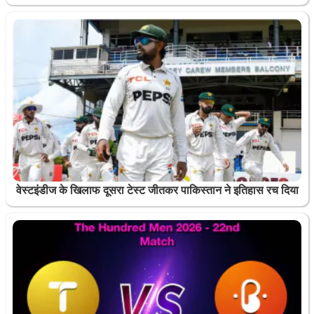
वेस्टइंडीज के खिलाफ दूसरा टेस्ट जीतकर पाकिस्तान ने इतिहास रच दिया