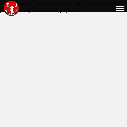
HERE - news - panama-vs-england-pan-vs-eng-match-
preview-lineups-and-betting-tips - -