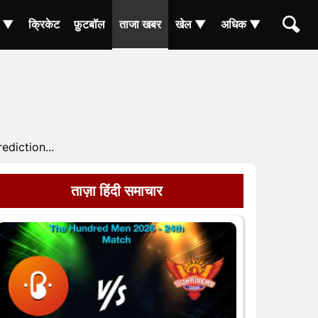
ा ▼
क्रिकेट
फ़ुटबॉल
ताजा खबर
खेल ▼
अधिक ▼
ediction...
ताज़ा हिंदी समाचार