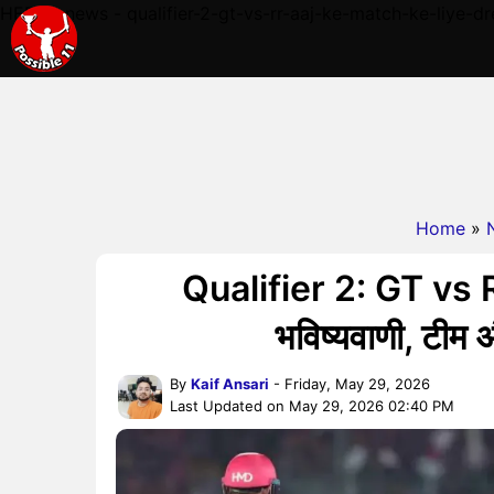
HERE - news - qualifier-2-gt-vs-rr-aaj-ke-match-ke-liye-dr
Home
»
Qualifier 2: GT vs R
भविष्यवाणी, टीम औ
By
Kaif Ansari
- Friday, May 29, 2026
Last Updated on May 29, 2026 02:40 PM