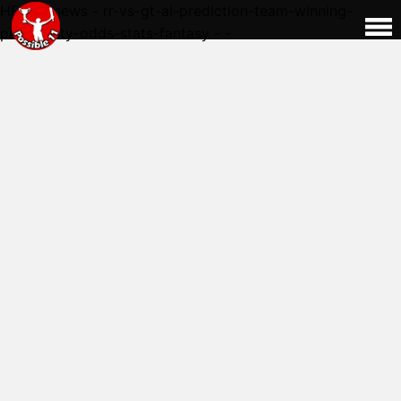
HERE - news - rr-vs-gt-ai-prediction-team-winning-
probability-odds-stats-fantasy - -