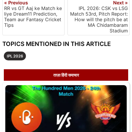
« Previous
Next »
RR vs GT Aaj ke Match ke
IPL 2026: CSK vs LSG
liye Dream11 Prediction,
Match 53rd, Pitch Report:
Team aur Fantasy Cricket
How will the pitch be at
Tips
MA Chidambaram
Stadium
TOPICS MENTIONED IN THIS ARTICLE
IPL 2026
ताज़ा हिंदी समाचार