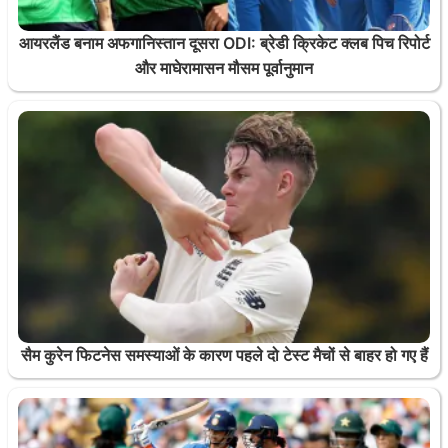
आयरलैंड बनाम अफगानिस्तान दूसरा ODI: ब्रेडी क्रिकेट क्लब पिच रिपोर्ट
और माघेरामासन मौसम पूर्वानुमान
सैम कुरेन फिटनेस समस्याओं के कारण पहले दो टेस्ट मैचों से बाहर हो गए हैं