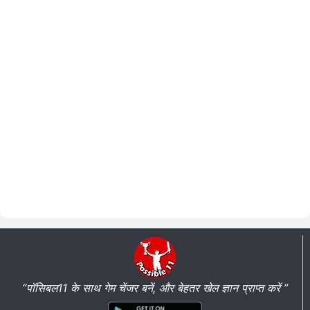
“पॉसिबल11 के साथ गेम चेंजर बनें, और बेहतर खेल ज्ञान प्राप्त करें ”