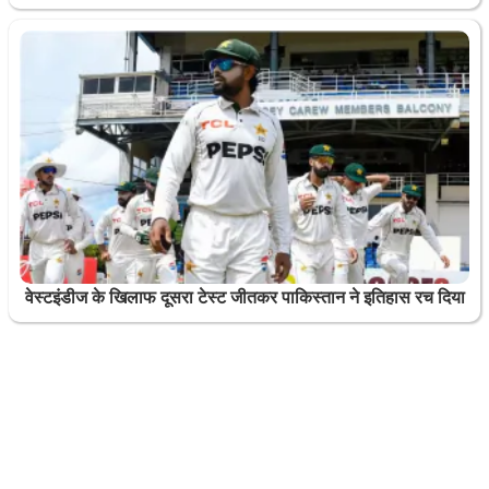
वेस्टइंडीज के खिलाफ दूसरा टेस्ट जीतकर पाकिस्तान ने इतिहास रच दिया