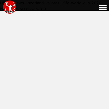
HERE - news - scotland-vs-brazil-fifa-world-cup-2026-
highlights-brazil-win-3-0 - -