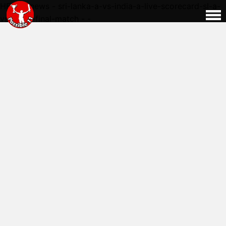
HERE - news - sri-lanka-a-vs-india-a-live-scorecard-sl-a-
vs-ind-a-final-match - -