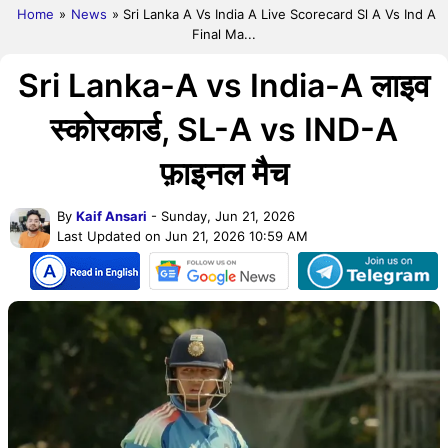
Home
»
News
» Sri Lanka A Vs India A Live Scorecard Sl A Vs Ind A
Final Ma...
Sri Lanka-A vs India-A लाइव
स्कोरकार्ड, SL-A vs IND-A
फ़ाइनल मैच
By
Kaif Ansari
- Sunday, Jun 21, 2026
Last Updated on Jun 21, 2026 10:59 AM