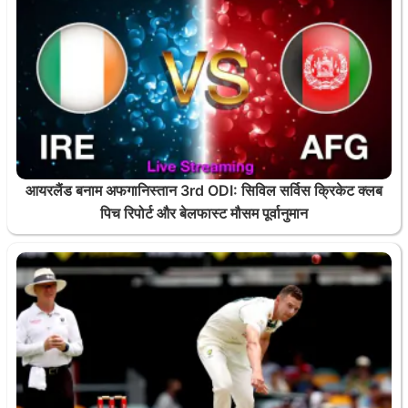
आयरलैंड बनाम अफगानिस्तान 3rd ODI: सिविल सर्विस क्रिकेट क्लब
पिच रिपोर्ट और बेलफास्ट मौसम पूर्वानुमान