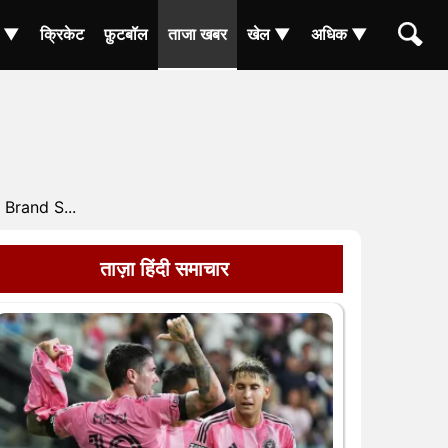
ा ▼
क्रिकेट
फ़ुटबॉल
ताजा खबर
खेल ▼
अधिक ▼
 Brand S...
ताज़ा हिंदी समाचार