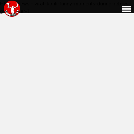
HERE - news - virat-kohli-funny-moments-during-rcb-vs-
gt-qualifier-1 - -