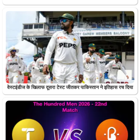
वेस्टइंडीज के खिलाफ दूसरा टेस्ट जीतकर पाकिस्तान ने इतिहास रच दिया