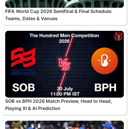
FIFA World Cup 2026 Semifinal & Final Schedule:
Teams, Dates & Venues
SOB vs BPH 2026 Match Preview, Head to Head,
Playing XI & AI Prediction