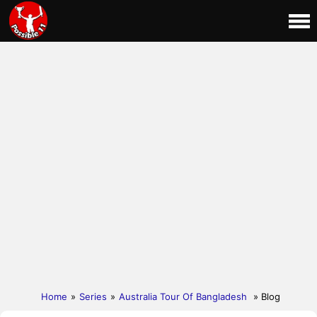
Home
»
Series
»
Australia Tour Of Bangladesh
» Blog