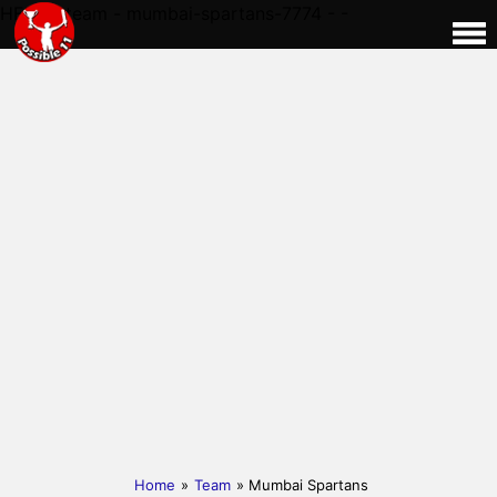
HERE - team - mumbai-spartans-7774 - -
Home
»
Team
» Mumbai Spartans