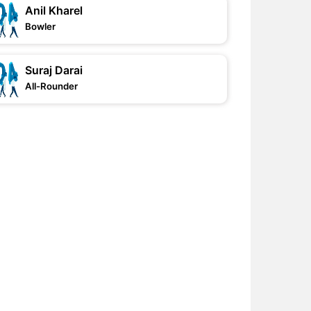
Anil Kharel
Bowler
Suraj Darai
All-Rounder