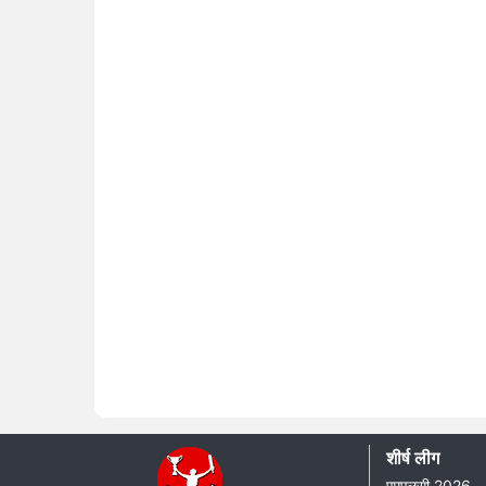
शीर्ष लीग
एमएलसी 2026