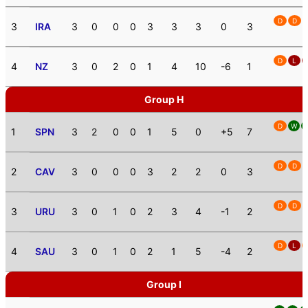
D
D
3
IRA
3
0
0
0
3
3
3
0
3
D
L
4
NZ
3
0
2
0
1
4
10
-6
1
Group H
D
W
1
SPN
3
2
0
0
1
5
0
+5
7
D
D
2
CAV
3
0
0
0
3
2
2
0
3
D
D
3
URU
3
0
1
0
2
3
4
-1
2
D
L
4
SAU
3
0
1
0
2
1
5
-4
2
Group I