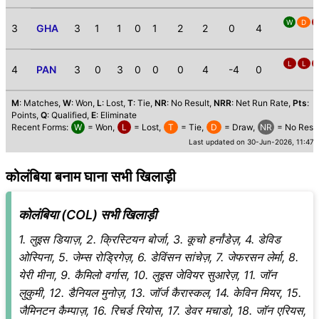
W
D
3
GHA
3
1
1
0
1
2
2
0
4
L
L
4
PAN
3
0
3
0
0
0
4
-4
0
M
: Matches,
W
: Won,
L
: Lost,
T
: Tie,
NR
: No Result,
NRR
: Net Run Rate,
Pts
:
Points,
Q
: Qualified,
E
: Eliminate
Recent Forms:
W
= Won,
L
= Lost,
T
= Tie,
D
= Draw,
NR
= No Resul
Last updated on 30-Jun-2026, 11:47
कोलंबिया बनाम घाना सभी खिलाड़ी
कोलंबिया (COL) सभी खिलाड़ी
1. लुइस डियाज़, 2. क्रिस्टियन बोर्जा, 3. कूचो हर्नांडेज़, 4. डेविड
ओस्पिना, 5. जेम्स रोड्रिगेज़, 6. डेविंसन सांचेज़, 7. जेफरसन लेर्मा, 8.
येरी मीना, 9. कैमिलो वर्गास, 10. लुइस जेवियर सुआरेज़, 11. जॉन
लुकुमी, 12. डैनियल मुनोज़, 13. जॉर्ज कैरास्कल, 14. केविन मियर, 15.
जैमिनटन कैम्पाज़, 16. रिचर्ड रियोस, 17. डेवर मचाडो, 18. जॉन एरियस,