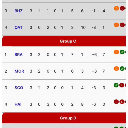
D
L
3
BHZ
3
1
1
0
1
5
6
-1
4
D
L
4
QAT
3
0
2
0
1
2
10
-8
1
Group C
D
W
1
BRA
3
2
0
0
1
7
1
+6
7
D
W
2
MOR
3
2
0
0
1
6
3
+3
7
W
L
3
SCO
3
1
2
0
0
1
4
-3
3
L
L
4
HAI
3
0
3
0
0
2
8
-6
0
Group D