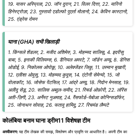
19. यासर अस्प्रिला, 20. जॉन दुरान, 21. विलर दित्ता, 22. मारिनो
हिनेस्ट्रोज़ा, 23. गुस्तावो एडोल्फो पुएर्ता मोलानो, 24. केविन कास्टानो,
25. एंड्रेस रोमन
घाना (GHA) सभी खिलाड़ी
1. किंग्सले शेंडलर, 2. मजीद अशिमेरु, 3. मोहम्मद सालिसू, 4. इदरीसु
बाबा, 5. इनाकी विलियम्स, 6. डैनियल अमरटे, 7. जॉर्डन अय्यू, 8. डेनिस
ओडोई, 9. निकोलस ओपोकू, 10. अलेक्जेंडर जिकु, 11. उस्मान बुखारी,
12. एलीशा ओवुसु, 13. मोहम्मद कुदुस, 14. एंटोनी सेमेन्यो, 15. जो
वोलाकॉट, 16. जोसेफ पेंटसिल, 17. आंद्रे अय्यू, 18. गिदोन मेनसाह, 19.
अलीदु सेडू, 20. सालिस अब्दुल-समीद, 21. रिचर्ड ओफ़ोरी, 22. लॉरेंस
अती-ज़िगी, 23. अर्नेस्ट नुअमाह, 24. रैंसफोर्ड-येबोआ कोनिग्सडॉर्फर,
25. जोनाथन सोवाह, 26. फतावु हामिदु, 27. रिचमंड लैम्पटे
कोलंबिया बनाम घाना ड्रीम11 विशेषज्ञ टीम
अस्वीकरण:
यह टीम लेखक की समझ, विश्लेषण और प्रवृत्ति पर आधारित है। अपनी टीम का