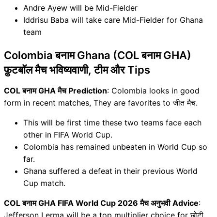
Andre Ayew will be Mid-Fielder
Iddrisu Baba will take care Mid-Fielder for Ghana
team
Colombia बनाम Ghana (COL बनाम GHA)
फ़ुटबॉल मैच भविष्यवाणी, टीम और Tips
COL बनाम GHA मैच Prediction
: Colombia looks in good
form in recent matches, They are favorites to जीत मैच.
This will be first time these two teams face each
other in FIFA World Cup.
Colombia has remained unbeaten in World Cup so
far.
Ghana suffered a defeat in their previous World
Cup match.
COL बनाम GHA FIFA World Cup 2026 मैच अनुभवी Advice
:
Jefferson Lerma will be a top multiplier choice for छोटी