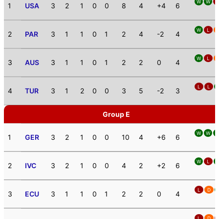
W
W
L
1
USA
3
2
1
0
0
8
4
+4
6
W
L
2
PAR
3
1
1
0
1
2
4
-2
4
W
L
3
AUS
3
1
1
0
1
2
2
0
4
L
L
4
TUR
3
1
2
0
0
3
5
-2
3
Group E
W
W
1
GER
3
2
1
0
0
10
4
+6
6
W
L
2
IVC
3
2
1
0
0
4
2
+2
6
L
D
3
ECU
3
1
1
0
1
2
2
0
4
L
D