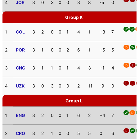
4
JOR
3
0
3
0
0
3
8
-5
0
Group K
W
W
1
COL
3
2
0
0
1
4
1
+3
7
D
W
2
POR
3
1
0
0
2
6
1
+5
5
D
L
3
CNG
3
1
1
0
1
4
3
+1
4
L
L
4
UZK
3
0
3
0
0
2
11
-9
0
Group L
W
D
1
ENG
3
2
0
0
1
6
2
+4
7
L
W
2
CRO
3
2
1
0
0
5
5
0
6