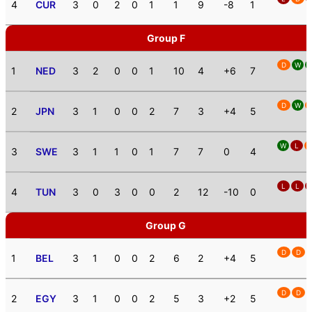
4
CUR
3
0
2
0
1
1
9
-8
1
Group F
D
W
1
NED
3
2
0
0
1
10
4
+6
7
D
W
2
JPN
3
1
0
0
2
7
3
+4
5
W
L
3
SWE
3
1
1
0
1
7
7
0
4
L
L
4
TUN
3
0
3
0
0
2
12
-10
0
Group G
D
D
1
BEL
3
1
0
0
2
6
2
+4
5
D
D
2
EGY
3
1
0
0
2
5
3
+2
5