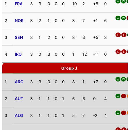
W
W
1
FRA
3
3
0
0
0
10
2
+8
9
W
W
L
2
NOR
3
2
1
0
0
8
7
+1
6
L
L
3
SEN
3
1
2
0
0
8
3
+5
3
L
L
4
IRQ
3
0
3
0
0
1
12
-11
0
Group J
W
W
1
ARG
3
3
0
0
0
8
1
+7
9
W
L
2
AUT
3
1
1
0
1
6
6
0
4
W
L
3
ALG
3
1
1
0
1
5
7
-2
4
L
L