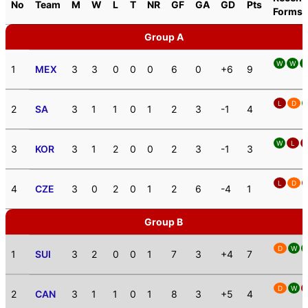
No
Team
M
W
L
T
NR
GF
GA
GD
Pts
Forms
Group A
W
W
1
MEX
3
3
0
0
0
6
0
+6
9
L
D
2
SA
3
1
1
0
1
2
3
-1
4
W
L
3
KOR
3
1
2
0
0
2
3
-1
3
L
D
4
CZE
3
0
2
0
1
2
6
-4
1
Group B
D
W
1
SUI
3
2
0
0
1
7
3
+4
7
D
W
2
CAN
3
1
1
0
1
8
3
+5
4