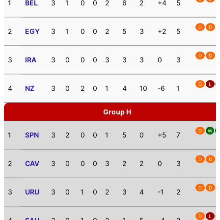
1
BEL
3
1
0
0
2
6
2
+4
5
D
D
2
EGY
3
1
0
0
2
5
3
+2
5
D
D
3
IRA
3
0
0
0
3
3
3
0
3
D
L
4
NZ
3
0
2
0
1
4
10
-6
1
Group H
D
W
1
SPN
3
2
0
0
1
5
0
+5
7
D
D
2
CAV
3
0
0
0
3
2
2
0
3
D
D
3
URU
3
0
1
0
2
3
4
-1
2
D
L