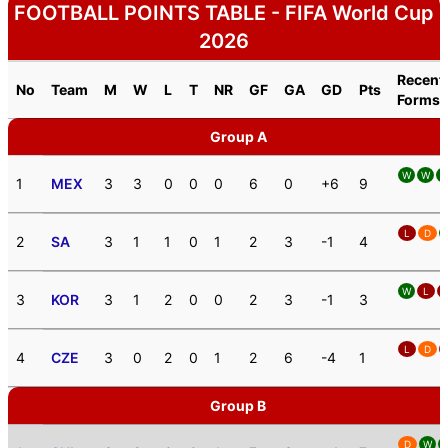
FOOTBALL POINTS TABLE - FIFA World Cup
2026
Recent
No
Team
M
W
L
T
NR
GF
GA
GD
Pts
Forms
Group A
W
W
1
MEX
3
3
0
0
0
6
0
+6
9
L
D
2
SA
3
1
1
0
1
2
3
-1
4
W
L
3
KOR
3
1
2
0
0
2
3
-1
3
L
D
4
CZE
3
0
2
0
1
2
6
-4
1
Group B
D
W