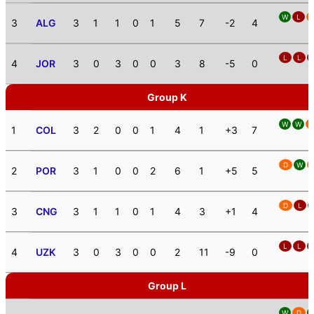
W
L
3
ALG
3
1
1
0
1
5
7
-2
4
L
L
4
JOR
3
0
3
0
0
3
8
-5
0
Group K
W
W
1
COL
3
2
0
0
1
4
1
+3
7
D
W
2
POR
3
1
0
0
2
6
1
+5
5
D
L
3
CNG
3
1
1
0
1
4
3
+1
4
L
L
4
UZK
3
0
3
0
0
2
11
-9
0
Group L
W
D