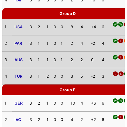
Group D
W
W
L
1
USA
3
2
1
0
0
8
4
+4
6
W
L
2
PAR
3
1
1
0
1
2
4
-2
4
W
L
3
AUS
3
1
1
0
1
2
2
0
4
L
L
4
TUR
3
1
2
0
0
3
5
-2
3
Group E
W
W
1
GER
3
2
1
0
0
10
4
+6
6
W
L
2
IVC
3
2
1
0
0
4
2
+2
6