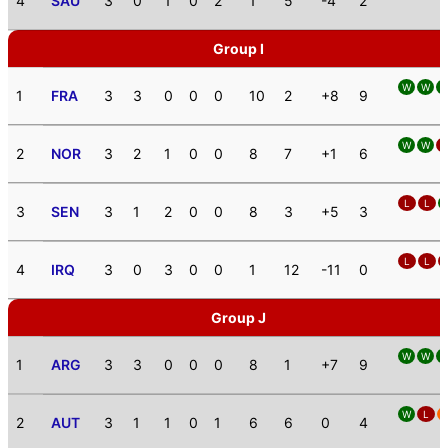
4
SAU
3
0
1
0
2
1
5
-4
2
Group I
W
W
1
FRA
3
3
0
0
0
10
2
+8
9
W
W
L
2
NOR
3
2
1
0
0
8
7
+1
6
L
L
3
SEN
3
1
2
0
0
8
3
+5
3
L
L
4
IRQ
3
0
3
0
0
1
12
-11
0
Group J
W
W
1
ARG
3
3
0
0
0
8
1
+7
9
W
L
2
AUT
3
1
1
0
1
6
6
0
4