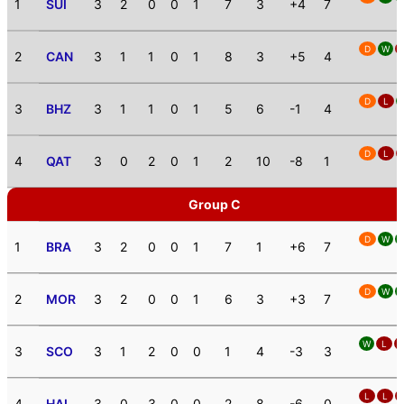
1
SUI
3
2
0
0
1
7
3
+4
7
D
W
2
CAN
3
1
1
0
1
8
3
+5
4
D
L
3
BHZ
3
1
1
0
1
5
6
-1
4
D
L
4
QAT
3
0
2
0
1
2
10
-8
1
Group C
D
W
1
BRA
3
2
0
0
1
7
1
+6
7
D
W
2
MOR
3
2
0
0
1
6
3
+3
7
W
L
3
SCO
3
1
2
0
0
1
4
-3
3
L
L
4
HAI
3
0
3
0
0
2
8
-6
0