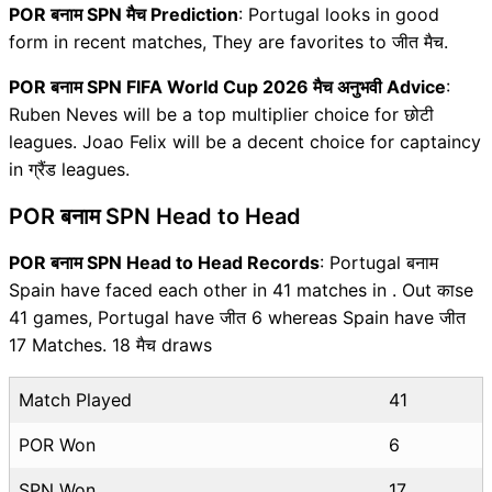
POR बनाम SPN मैच Prediction
: Portugal looks in good
form in recent matches, They are favorites to जीत मैच.
POR बनाम SPN FIFA World Cup 2026 मैच अनुभवी Advice
:
Ruben Neves will be a top multiplier choice for छोटी
leagues. Joao Felix will be a decent choice for captaincy
in ग्रैंड leagues.
POR बनाम SPN Head to Head
POR बनाम SPN Head to Head Records
: Portugal बनाम
Spain have faced each other in 41 matches in . Out काse
41 games, Portugal have जीत 6 whereas Spain have जीत
17 Matches. 18 मैच draws
Match Played
41
POR Won
6
SPN Won
17