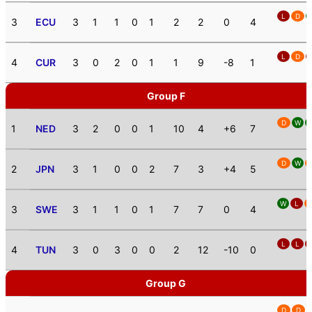
L
D
3
ECU
3
1
1
0
1
2
2
0
4
L
D
4
CUR
3
0
2
0
1
1
9
-8
1
Group F
D
W
1
NED
3
2
0
0
1
10
4
+6
7
D
W
2
JPN
3
1
0
0
2
7
3
+4
5
W
L
3
SWE
3
1
1
0
1
7
7
0
4
L
L
4
TUN
3
0
3
0
0
2
12
-10
0
Group G
D
D