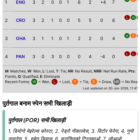
1
ENG
3
2
0
0
1
6
2
+4
7
L
W
2
CRO
3
2
1
0
0
5
5
0
6
W
D
3
GHA
3
1
1
0
1
2
2
0
4
L
L
4
PAN
3
0
3
0
0
0
4
-4
0
M
: Matches,
W
: Won,
L
: Lost,
T
: Tie,
NR
: No Result,
NRR
: Net Run Rate,
Pts
:
Points,
Q
: Qualified,
E
: Eliminate
Recent Forms:
W
= Won,
L
= Lost,
T
= Tie,
D
= Draw,
NR
= No Resul
Last updated on 30-Jun-2026, 11:47
पुर्तगाल बनाम स्पेन सभी खिलाड़ी
पुर्तगाल (POR) सभी खिलाड़ी
1. डियोगो मेइरेल्स कोस्टा, 2. पेड्रो गोंकाल्वेस, 3. विटोर फेरेरा, 4. नुनो
तावारेस, 5. रुबेन डियास, 6. फ्रांसिस्को ट्रिनकाओ, 7. जोआओ