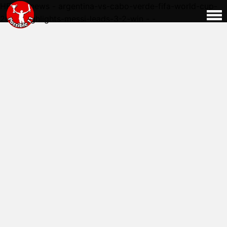
HERE - news - argentina-vs-cabo-verde-fifa-world-cup-
2026-highlights-messi-leads-3-2-win - -