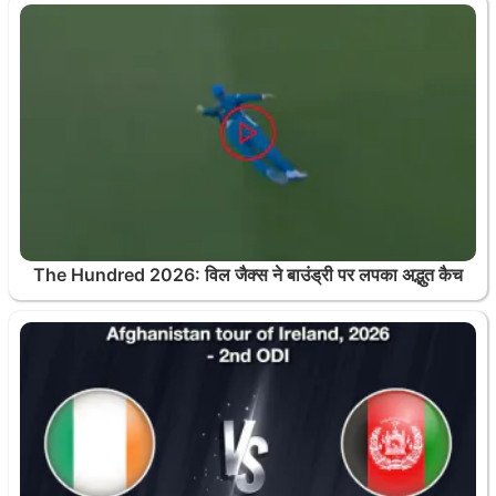
The Hundred 2026: विल जैक्स ने बाउंड्री पर लपका अद्भुत कैच