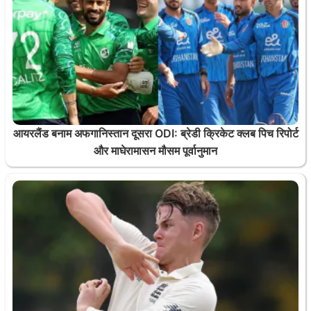
आयरलैंड बनाम अफगानिस्तान दूसरा ODI: ब्रेडी क्रिकेट क्लब पिच रिपोर्ट
और माघेरामासन मौसम पूर्वानुमान