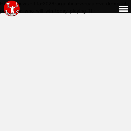
HERE - news - fifa-2026-argentina-vs-cape-verde-match-
prediction-who-will-win-today-playing-11 - -