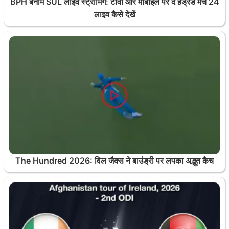
BPH बनाम SUL लाइव स्ट्रीमिंग: टीवी और मोबाइल पर द हंड्रेड मैच 24
लाइव कैसे देखें
The Hundred 2026: विल जैक्स ने बाउंड्री पर लपका अद्भुत कैच