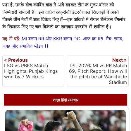
पड़ा है, उनके बीच कॉर्बिन बॉश ने आगे बढ़कर टीम के मुख्य बॉलर की
ज़िम्मेदारी संभाली है। इस दक्षिण अफ्रीकी इंटरनेशनल खिलाड़ी ने अपने
पिछले तीन मैचों में आठ विकेट लिए हैं—इस आंकड़े में रॉयल चैलेंजर्स बैंगलोर
के खिलाफ लिए गए चार विकेटों का शानदार प्रदर्शन भी शामिल है।
यह भी पढ़ें:
MI बनाम RR और KKR बनाम DC: आज का IPL मैच, समय,
जगह और संभावित प्लेइंग 11
« Previous
Next »
LSG vs PBKS Match
IPL 2026: MI vs RR Match
Highlights: Punjab Kings
69, Pitch Report: How will
won by 7 Wickets
the pitch be at Wankhede
Stadium
ताज़ा हिंदी समाचार