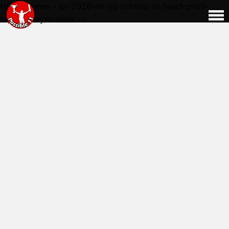
HERE - news - ipl-2026-mi-vs-rr-head-to-head-pitch-
report-player-stats - -