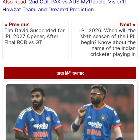
Also Read:
2nd ODI: PAK vs AUS My11circle, Vision11,
Howzat Team, and Dream11 Prediction
« Previous
Next »
Tim David Suspended for
LPL 2026: When will the
IPL 2027 Opener, After
sixth season of the LPL
Final RCB vs GT
begin? Know about the
name of the Indian
cricketer playing in
ताज़ा हिंदी समाचार