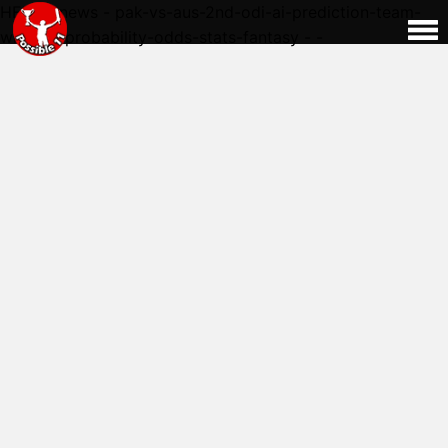
HERE - news - pak-vs-aus-2nd-odi-ai-prediction-team-
winning-probability-odds-stats-fantasy - -