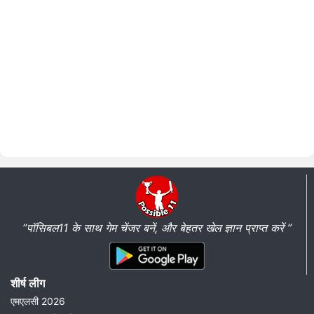
“पॉसिबल11 के साथ गेम चेंजर बनें, और बेहतर खेल ज्ञान प्राप्त करें ”
शीर्ष लीग
एमएलसी 2026