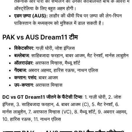
तकनीक और पारी को संभालने की उनकी काबिलियत बीच के ओवरों में
ऑस्ट्रेलिया के लिए बहुत अहम होगी।
एडम ज़म्पा (AUS):
लाहौर की धीमी पिच पर ज़म्पा की लेग-स्पिन
पाकिस्तान के मध्यक्रम को मुश्किल में डाल सकती है।
PAK vs AUS Dream11 टीम
विकेटकीपर
: गाज़ी घोरी, जोश इंग्लिस
बल्लेबाज
: साहिबजादा फरहान, बाबर आजम, मैट रेनशॉ, मार्नस लाबुशेन
ऑलराउंडर
: अराफात मिन्हास, मैथ्यू शॉर्ट
गेंदबाज
: अबरार अहमद, हारिस रऊफ, नाथन एलिस
कप्तान: पसंद
: बाबर आजम
उप-कप्तान
: अराफात मिन्हास
DC vs GT Dream11 जीतने के फैंटेसी टिप्स
: 1. गाज़ी घोरी, 2. जोश
इंग्लिस, 3. साहिबजादा फरहान, 4. बाबर आजम (C), 5. मैट रेनशॉ, 6.
मार्नस लाबुशेन, 7. अराफात मिन्हास (VC), 8. मैथ्यू शॉर्ट, 9. अबरार अहमद,
10. हारिस रऊफ, 11. नाथन एलिस