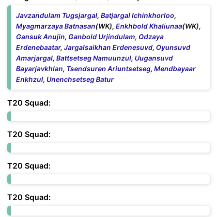
Javzandulam Tugsjargal
,
Batjargal Ichinkhorloo
,
Myagmarzaya Batnasan
(WK),
Enkhbold Khaliunaa
(WK),
Gansuk Anujin
,
Ganbold Urjindulam
,
Odzaya
Erdenebaatar
,
Jargalsaikhan Erdenesuvd
,
Oyunsuvd
Amarjargal
,
Battsetseg Namuunzul
,
Uugansuvd
Bayarjavkhlan
,
Tsendsuren Ariuntsetseg
,
Mendbayaar
Enkhzul
,
Unenchsetseg Batur
T20 Squad:
T20 Squad:
T20 Squad:
T20 Squad: