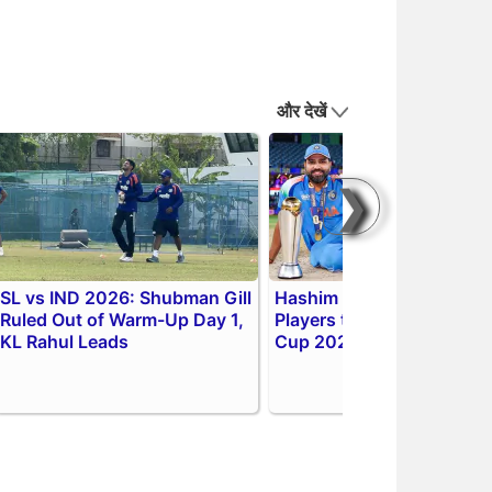
और देखें
❯
SL vs IND 2026: Shubman Gill
Hashim Amla Picks 3 Key
Ruled Out of Warm-Up Day 1,
Players to Watch in ODI W
KL Rahul Leads
Cup 2027