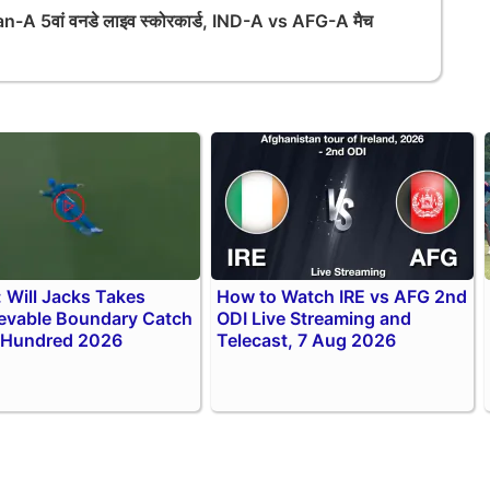
-A 5वां वनडे लाइव स्कोरकार्ड, IND-A vs AFG-A मैच
 Will Jacks Takes
How to Watch IRE vs AFG 2nd
evable Boundary Catch
ODI Live Streaming and
 Hundred 2026
Telecast, 7 Aug 2026