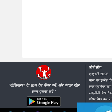
शीर्ष लीग
एमएलसी 2026
भारत का इंग्लैंड 
“पॉसिबल11 के साथ गेम चेंजर बनें, और बेहतर खेल
लंका प्रीमियर ल
ज्ञान प्राप्त करें ”
आईसीसी विश्व टेस्
फीफा विश्व कप 