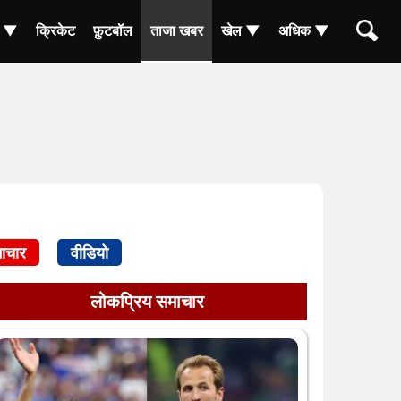
ा ▼
क्रिकेट
फ़ुटबॉल
ताजा खबर
खेल ▼
अधिक ▼
ाचार
वीडियो
लोकप्रिय समाचार