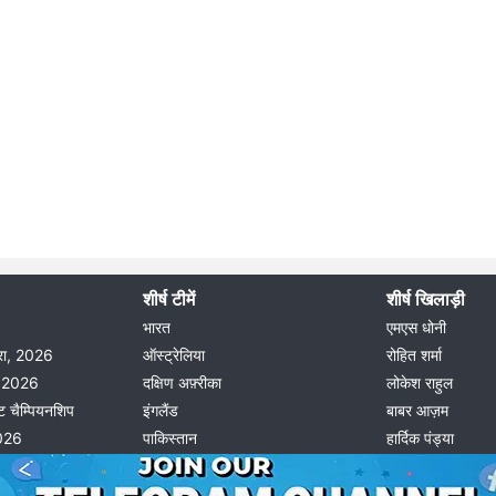
शीर्ष टीमें
शीर्ष खिलाड़ी
भारत
एमएस धोनी
दौरा, 2026
ऑस्ट्रेलिया
रोहित शर्मा
ीग 2026
दक्षिण अफ़्रीका
लोकेश राहुल
ट चैम्पियनशिप
इंगलैंड
बाबर आज़म
2026
पाकिस्तान
हार्दिक पंड्या