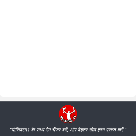
“पॉसिबल11 के साथ गेम चेंजर बनें, और बेहतर खेल ज्ञान प्राप्त करें ”